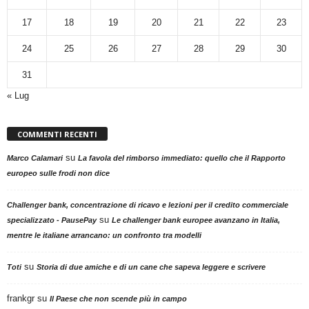
17
18
19
20
21
22
23
24
25
26
27
28
29
30
31
« Lug
COMMENTI RECENTI
su
Marco Calamari
La favola del rimborso immediato: quello che il Rapporto
europeo sulle frodi non dice
Challenger bank, concentrazione di ricavo e lezioni per il credito commerciale
su
specializzato - PausePay
Le challenger bank europee avanzano in Italia,
mentre le italiane arrancano: un confronto tra modelli
su
Toti
Storia di due amiche e di un cane che sapeva leggere e scrivere
frankgr
su
Il Paese che non scende più in campo