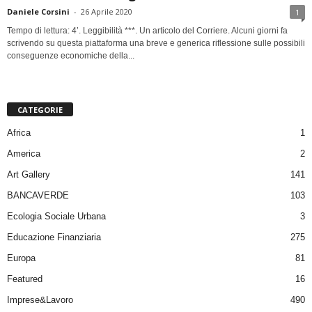
Daniele Corsini
-
26 Aprile 2020
1
Tempo di lettura: 4’. Leggibilità ***. Un articolo del Corriere. Alcuni giorni fa
scrivendo su questa piattaforma una breve e generica riflessione sulle possibili
conseguenze economiche della...
CATEGORIE
Africa
1
America
2
Art Gallery
141
BANCAVERDE
103
Ecologia Sociale Urbana
3
Educazione Finanziaria
275
Europa
81
Featured
16
Imprese&Lavoro
490