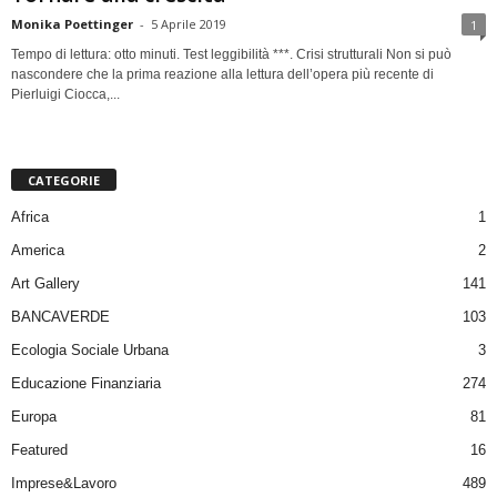
Monika Poettinger
-
5 Aprile 2019
1
Tempo di lettura: otto minuti. Test leggibilità ***. Crisi strutturali Non si può
nascondere che la prima reazione alla lettura dell’opera più recente di
Pierluigi Ciocca,...
CATEGORIE
Africa
1
America
2
Art Gallery
141
BANCAVERDE
103
Ecologia Sociale Urbana
3
Educazione Finanziaria
274
Europa
81
Featured
16
Imprese&Lavoro
489