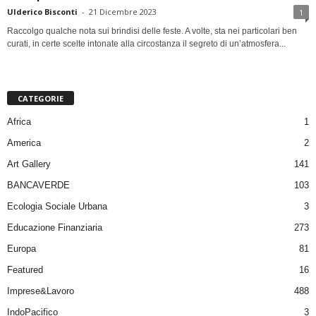
Ulderico Bisconti
-
21 Dicembre 2023
1
Raccolgo qualche nota sui brindisi delle feste. A volte, sta nei particolari ben
curati, in certe scelte intonate alla circostanza il segreto di un’atmosfera...
CATEGORIE
Africa
1
America
2
Art Gallery
141
BANCAVERDE
103
Ecologia Sociale Urbana
3
Educazione Finanziaria
273
Europa
81
Featured
16
Imprese&Lavoro
488
IndoPacifico
3