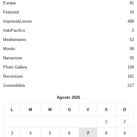
Europa
81
Featured
16
Imprese&Lavoro
489
IndoPacifico
3
Mediterraneo
52
Mondo
99
Narrazione
55
Photo Gallery
109
Recensioni
191
Sostenibilità
217
Agosto 2026
L
M
M
G
V
S
D
1
2
3
4
5
6
7
8
9