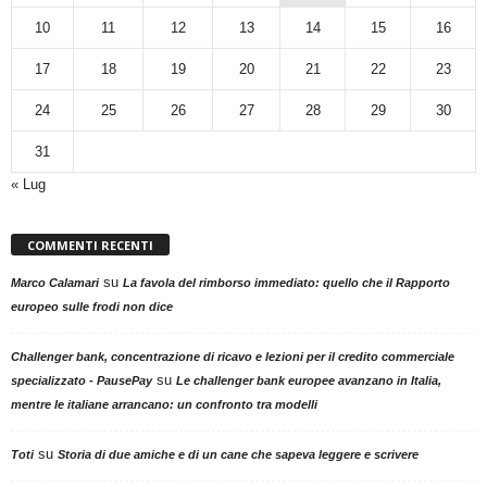
10
11
12
13
14
15
16
17
18
19
20
21
22
23
24
25
26
27
28
29
30
31
« Lug
COMMENTI RECENTI
su
Marco Calamari
La favola del rimborso immediato: quello che il Rapporto
europeo sulle frodi non dice
Challenger bank, concentrazione di ricavo e lezioni per il credito commerciale
su
specializzato - PausePay
Le challenger bank europee avanzano in Italia,
mentre le italiane arrancano: un confronto tra modelli
su
Toti
Storia di due amiche e di un cane che sapeva leggere e scrivere