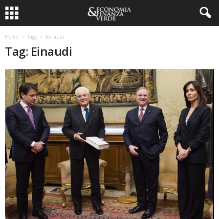
Home
Tags
Einaudi
Tag: Einaudi