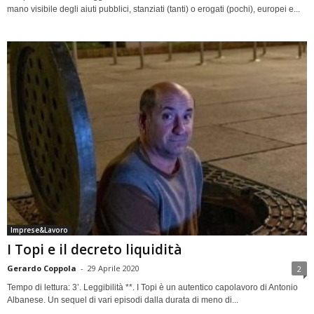
mano visibile degli aiuti pubblici, stanziati (tanti) o erogati (pochi), europei e...
Imprese&Lavoro
I Topi e il decreto liquidità
Gerardo Coppola
-
29 Aprile 2020
2
Tempo di lettura: 3’. Leggibilità **. I Topi è un autentico capolavoro di Antonio
Albanese. Un sequel di vari episodi dalla durata di meno di...