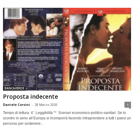
BANCAVERDE
Proposta indecente
Daniele Corsini
-
28 Marzo 2020
1
Tempo di lettura: 4’. Leggibilità **. Scenari economico-politico-sanitari. Se lo
scontro in seno all’Europa si ricomporrà facendo intraprendere a tutti i paesi un
percorso per sostenere...