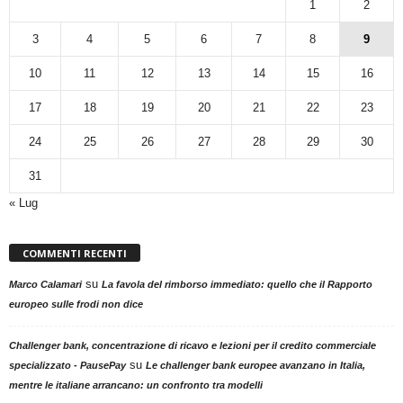
1
2
3
4
5
6
7
8
9
10
11
12
13
14
15
16
17
18
19
20
21
22
23
24
25
26
27
28
29
30
31
« Lug
COMMENTI RECENTI
su
Marco Calamari
La favola del rimborso immediato: quello che il Rapporto
europeo sulle frodi non dice
Challenger bank, concentrazione di ricavo e lezioni per il credito commerciale
su
specializzato - PausePay
Le challenger bank europee avanzano in Italia,
mentre le italiane arrancano: un confronto tra modelli