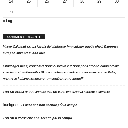
24
25
26
27
28
29
30
31
« Lug
COMMENTI RECENTI
su
Marco Calamari
La favola del rimborso immediato: quello che il Rapporto
europeo sulle frodi non dice
Challenger bank, concentrazione di ricavo e lezioni per il credito commerciale
su
specializzato - PausePay
Le challenger bank europee avanzano in Italia,
mentre le italiane arrancano: un confronto tra modelli
su
Toti
Storia di due amiche e di un cane che sapeva leggere e scrivere
frankgr
su
Il Paese che non scende più in campo
su
Toti
Il Paese che non scende più in campo