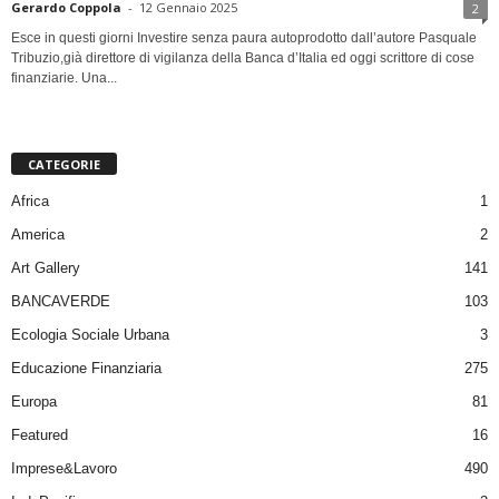
Gerardo Coppola
-
12 Gennaio 2025
2
Esce in questi giorni Investire senza paura autoprodotto dall’autore Pasquale
Tribuzio,già direttore di vigilanza della Banca d’Italia ed oggi scrittore di cose
finanziarie. Una...
CATEGORIE
Africa
1
America
2
Art Gallery
141
BANCAVERDE
103
Ecologia Sociale Urbana
3
Educazione Finanziaria
275
Europa
81
Featured
16
Imprese&Lavoro
490