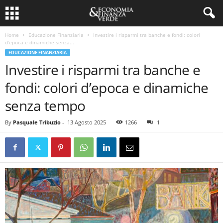
Home
Educazione Finanziaria
Investire i risparmi tra banche e fondi: colori
d’epoca e dinamiche senza...
EDUCAZIONE FINANZIARIA
Investire i risparmi tra banche e
fondi: colori d’epoca e dinamiche
senza tempo
By
Pasquale Tribuzio
-
13 Agosto 2025
1266
1