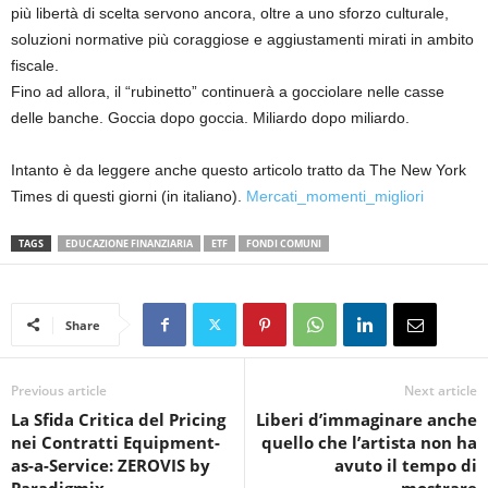
più libertà di scelta servono ancora, oltre a uno sforzo culturale,
soluzioni normative più coraggiose e aggiustamenti mirati in ambito
fiscale.
Fino ad allora, il “rubinetto” continuerà a gocciolare nelle casse
delle banche. Goccia dopo goccia. Miliardo dopo miliardo.
Intanto è da leggere anche questo articolo tratto da The New York
Times di questi giorni (in italiano).
Mercati_momenti_migliori
TAGS
EDUCAZIONE FINANZIARIA
ETF
FONDI COMUNI
Share
Previous article
Next article
La Sfida Critica del Pricing
Liberi d’immaginare anche
nei Contratti Equipment-
quello che l’artista non ha
as-a-Service: ZEROVIS by
avuto il tempo di
Paradigmix
mostrare