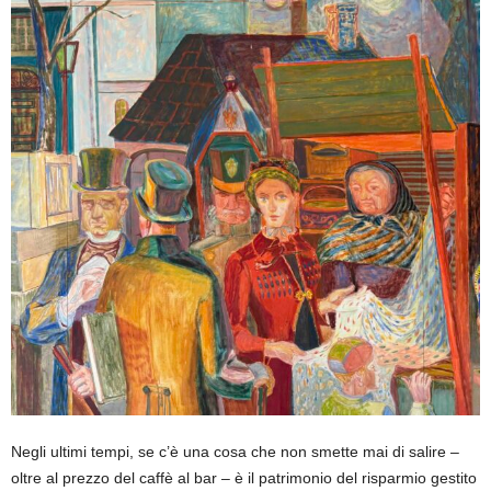
Negli ultimi tempi, se c’è una cosa che non smette mai di salire –
oltre al prezzo del caffè al bar – è il patrimonio del risparmio gestito