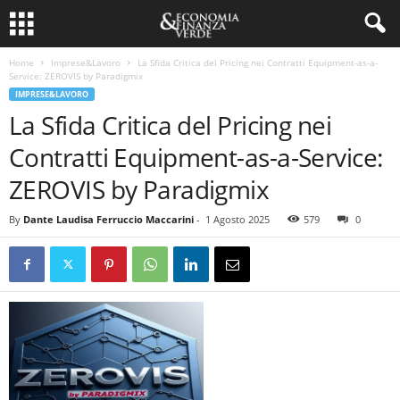
Home
Imprese&Lavoro
La Sfida Critica del Pricing nei Contratti Equipment-as-a-
Service: ZEROVIS by Paradigmix
IMPRESE&LAVORO
La Sfida Critica del Pricing nei
Contratti Equipment-as-a-Service:
ZEROVIS by Paradigmix
By
Dante Laudisa Ferruccio Maccarini
-
1 Agosto 2025
579
0