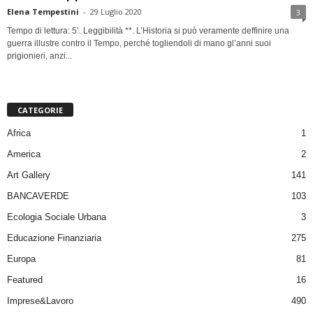
Elena Tempestini
-
29 Luglio 2020
3
Tempo di lettura: 5’. Leggibilità **. L’Historia si può veramente deffinire una
guerra illustre contro il Tempo, perché togliendoli di mano gl’anni suoi
prigionieri, anzi...
CATEGORIE
Africa
1
America
2
Art Gallery
141
BANCAVERDE
103
Ecologia Sociale Urbana
3
Educazione Finanziaria
275
Europa
81
Featured
16
Imprese&Lavoro
490