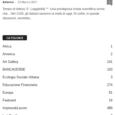
Adorno
-
23 Marzo 2021
1
Tempo di lettura: 5’. Leggibilità **. Una prestigiosa rivista scientifica scrive
che... Nel 2100, gli italiani saranno la metà di oggi. Di solito, in queste
situazioni, verrebbe...
CATEGORIE
Africa
1
America
2
Art Gallery
141
BANCAVERDE
103
Ecologia Sociale Urbana
3
Educazione Finanziaria
274
Europa
81
Featured
16
Imprese&Lavoro
489