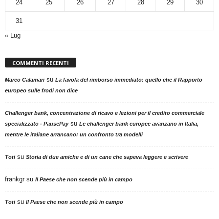
24
25
26
27
28
29
30
31
« Lug
COMMENTI RECENTI
su
Marco Calamari
La favola del rimborso immediato: quello che il Rapporto
europeo sulle frodi non dice
Challenger bank, concentrazione di ricavo e lezioni per il credito commerciale
su
specializzato - PausePay
Le challenger bank europee avanzano in Italia,
mentre le italiane arrancano: un confronto tra modelli
su
Toti
Storia di due amiche e di un cane che sapeva leggere e scrivere
frankgr
su
Il Paese che non scende più in campo
su
Toti
Il Paese che non scende più in campo