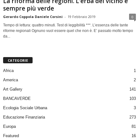
La riforma delle regioni. L’erba del vicino è
sempre più verde
Gerardo Coppola Daniele Corsini
-
19 Febbraio 2019
0
Tempo di lettura: quattro minuti. Test di leggibilità ***. L’essenza delle tante
riforme regionali Ognuno vuol essere quel che non è. E’ passato molto tempo
da...
CATEGORIE
Africa
1
America
2
Art Gallery
141
BANCAVERDE
103
Ecologia Sociale Urbana
3
Educazione Finanziaria
273
Europa
81
Featured
16