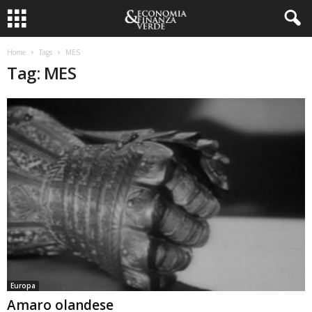
Home
Tags
MES
Tag: MES
Europa
Amaro olandese