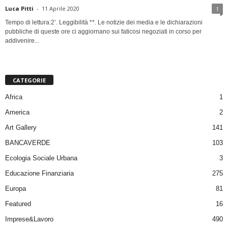
Luca Pitti
-
11 Aprile 2020
1
Tempo di lettura:2’. Leggibilità **. Le notizie dei media e le dichiarazioni
pubbliche di queste ore ci aggiornano sui faticosi negoziati in corso per
addivenire...
CATEGORIE
Africa
1
America
2
Art Gallery
141
BANCAVERDE
103
Ecologia Sociale Urbana
3
Educazione Finanziaria
275
Europa
81
Featured
16
Imprese&Lavoro
490