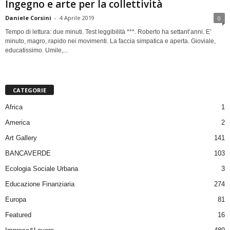
Ingegno e arte per la collettività
Daniele Corsini
-
4 Aprile 2019
0
Tempo di lettura: due minuti. Test leggibilità ***. Roberto ha settant’anni. E’
minuto, magro, rapido nei movimenti. La faccia simpatica e aperta. Gioviale,
educatissimo. Umile,...
CATEGORIE
Africa
1
America
2
Art Gallery
141
BANCAVERDE
103
Ecologia Sociale Urbana
3
Educazione Finanziaria
274
Europa
81
Featured
16