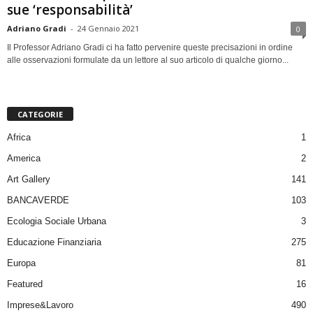
sue ‘responsabilità’
Adriano Gradi
-
24 Gennaio 2021
0
Il Professor Adriano Gradi ci ha fatto pervenire queste precisazioni in ordine
alle osservazioni formulate da un lettore al suo articolo di qualche giorno...
CATEGORIE
Africa
1
America
2
Art Gallery
141
BANCAVERDE
103
Ecologia Sociale Urbana
3
Educazione Finanziaria
275
Europa
81
Featured
16
Imprese&Lavoro
490