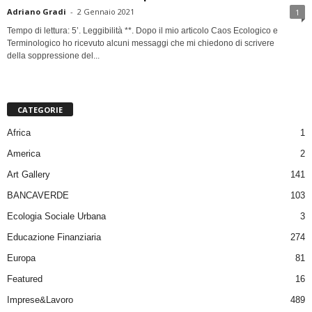
Adriano Gradi
-
2 Gennaio 2021
1
Tempo di lettura: 5’. Leggibilità **. Dopo il mio articolo Caos Ecologico e
Terminologico ho ricevuto alcuni messaggi che mi chiedono di scrivere
della soppressione del...
CATEGORIE
Africa
1
America
2
Art Gallery
141
BANCAVERDE
103
Ecologia Sociale Urbana
3
Educazione Finanziaria
274
Europa
81
Featured
16
Imprese&Lavoro
489