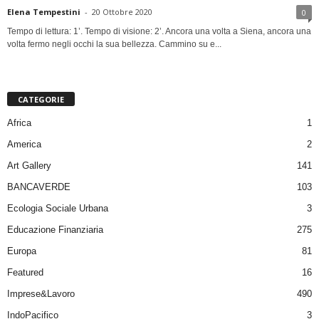
Elena Tempestini
-
20 Ottobre 2020
0
Tempo di lettura: 1’. Tempo di visione: 2’. Ancora una volta a Siena, ancora una
volta fermo negli occhi la sua bellezza. Cammino su e...
CATEGORIE
Africa
1
America
2
Art Gallery
141
BANCAVERDE
103
Ecologia Sociale Urbana
3
Educazione Finanziaria
275
Europa
81
Featured
16
Imprese&Lavoro
490
IndoPacifico
3