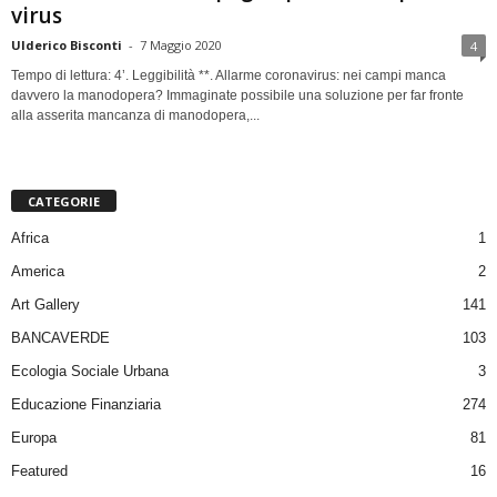
virus
Ulderico Bisconti
-
7 Maggio 2020
4
Tempo di lettura: 4’. Leggibilità **. Allarme coronavirus: nei campi manca
davvero la manodopera? Immaginate possibile una soluzione per far fronte
alla asserita mancanza di manodopera,...
CATEGORIE
Africa
1
America
2
Art Gallery
141
BANCAVERDE
103
Ecologia Sociale Urbana
3
Educazione Finanziaria
274
Europa
81
Featured
16