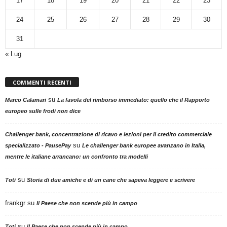
17
18
19
20
21
22
23
24
25
26
27
28
29
30
31
« Lug
COMMENTI RECENTI
su
Marco Calamari
La favola del rimborso immediato: quello che il Rapporto
europeo sulle frodi non dice
Challenger bank, concentrazione di ricavo e lezioni per il credito commerciale
su
specializzato - PausePay
Le challenger bank europee avanzano in Italia,
mentre le italiane arrancano: un confronto tra modelli
su
Toti
Storia di due amiche e di un cane che sapeva leggere e scrivere
frankgr
su
Il Paese che non scende più in campo
su
Toti
Il Paese che non scende più in campo