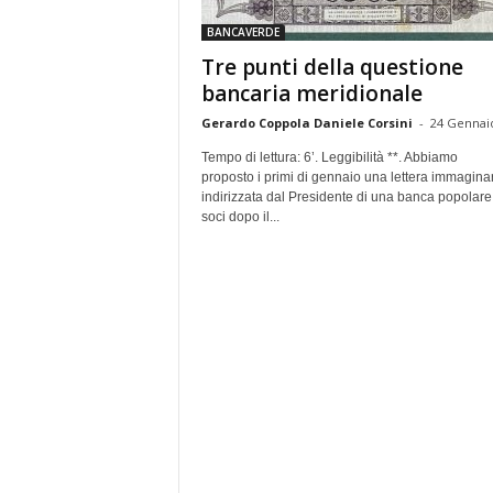
e
BANCAVERDE
Tre punti della questione
bancaria meridionale
Gerardo Coppola Daniele Corsini
-
24 Gennai
Tempo di lettura: 6’. Leggibilità **. Abbiamo
proposto i primi di gennaio una lettera immaginar
indirizzata dal Presidente di una banca popolare
soci dopo il...