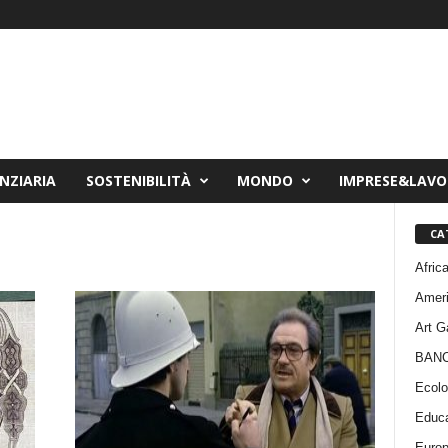
NZIARIA
SOSTENIBILITÀ
MONDO
IMPRESE&LAV
CA
Afric
Amer
Art G
BAN
Ecolo
Educa
Euro