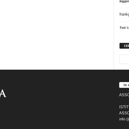
legger
frank
s
Toti
CE
In 
ASSO
ISTI
ASSO
info 