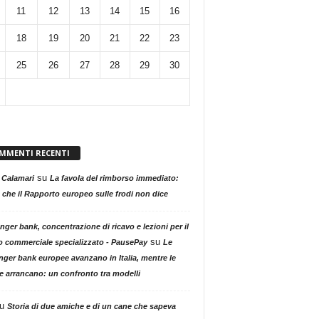
11
12
13
14
15
16
18
19
20
21
22
23
25
26
27
28
29
30
MMENTI RECENTI
su
 Calamari
La favola del rimborso immediato:
 che il Rapporto europeo sulle frodi non dice
nger bank, concentrazione di ricavo e lezioni per il
su
o commerciale specializzato - PausePay
Le
nger bank europee avanzano in Italia, mentre le
ne arrancano: un confronto tra modelli
u
Storia di due amiche e di un cane che sapeva