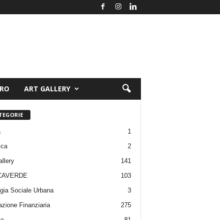
ORO
ART GALLERY
TEGORIE
a
1
ica
2
allery
141
CAVERDE
103
gia Sociale Urbana
3
zione Finanziaria
275
pa
81