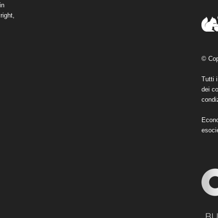
in
right,
© Cop
Tutti 
dei co
condiz
Econo
esoci