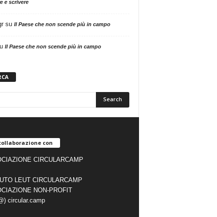
e e scrivere
gr
su
Il Paese che non scende più in campo
u
Il Paese che non scende più in campo
RCA
collaborazione con
CIAZIONE CIRCULARCAMP
TUTO LEUT CIRCULARCAMP
CIAZIONE NON-PROFIT
(@) circular.camp