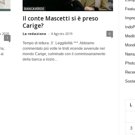
Featu
BANCAVERDE
Il conte Mascetti si è preso
Impr
Carige?
IndoP
o 2020
La redazione
-
4 Agosto 2019
0
Medit
1
Tempo di lettura: 3’. Leggibilità ***. Abbiamo
Mond
ia,
commentato più volte le tristi vicende avvenute nel
Narra
 ai
mondo Carige, culminate con il commissariamento
della banca a inizio...
Photo
Recen
Sosten
L
3