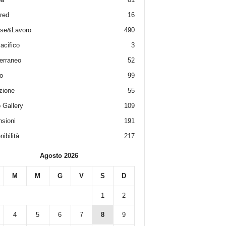
red
16
ese&Lavoro
490
acifico
3
erraneo
52
o
99
zione
55
 Gallery
109
sioni
191
ibilità
217
Agosto 2026
M
M
G
V
S
D
1
2
4
5
6
7
8
9