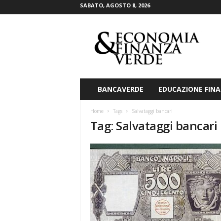
SABATO, AGOSTO 8, 2026
E
c
o
n
o
m
i
BANCAVERDE
EDUCAZIONE FINA
a
&
Home
Tags
Salvataggi bancari
F
Tag: Salvataggi bancari
i
n
a
n
z
a
V
e
r
d