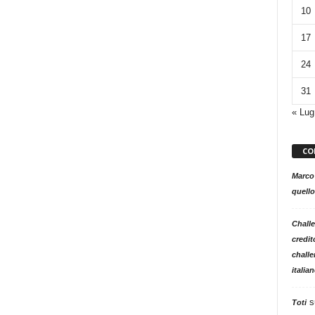
10
17
24
31
« Lug
CO
Marco
quello
Challe
credit
challe
italia
s
Toti