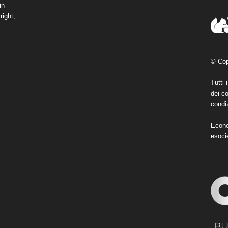
in
right,
© Cop
Tutti 
dei co
condiz
Econo
esoci