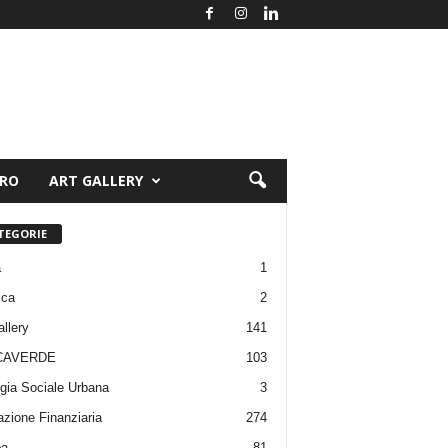
ORO
ART GALLERY
TEGORIE
a
1
ica
2
allery
141
CAVERDE
103
gia Sociale Urbana
3
zione Finanziaria
274
pa
81