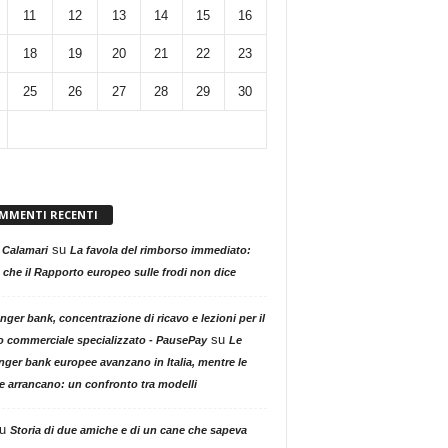
11
12
13
14
15
16
18
19
20
21
22
23
25
26
27
28
29
30
MMENTI RECENTI
su
 Calamari
La favola del rimborso immediato:
 che il Rapporto europeo sulle frodi non dice
nger bank, concentrazione di ricavo e lezioni per il
su
o commerciale specializzato - PausePay
Le
nger bank europee avanzano in Italia, mentre le
ne arrancano: un confronto tra modelli
u
Storia di due amiche e di un cane che sapeva