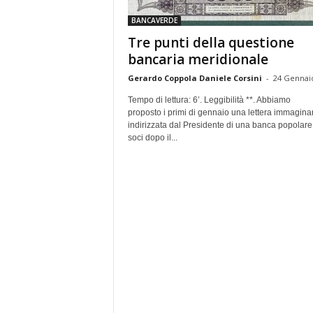
e
BANCAVERDE
Tre punti della questione
bancaria meridionale
Gerardo Coppola Daniele Corsini
-
24 Gennai
Tempo di lettura: 6’. Leggibilità **. Abbiamo
proposto i primi di gennaio una lettera immaginar
indirizzata dal Presidente di una banca popolare
soci dopo il...