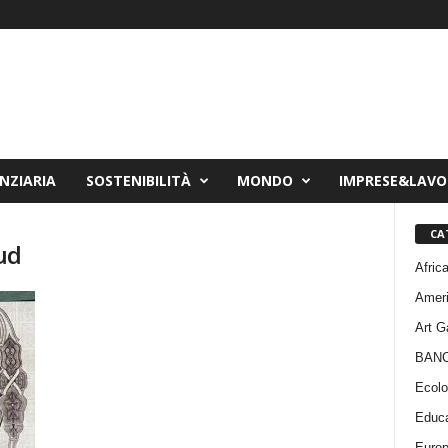
NZIARIA
SOSTENIBILITÀ
MONDO
IMPRESE&LAV
CA
sud
Afric
Amer
Art G
BAN
Ecolo
Educa
Euro