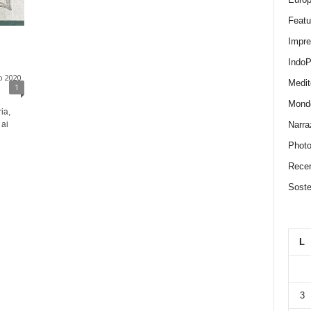
Featu
Impr
IndoP
o 2020
Medit
1
Mond
ia,
Narra
 ai
Photo
Recen
Sosten
L
3