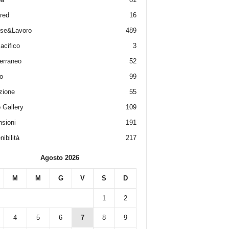
red
16
ese&Lavoro
489
acifico
3
erraneo
52
o
99
zione
55
 Gallery
109
sioni
191
ibilità
217
Agosto 2026
M
M
G
V
S
D
1
2
4
5
6
7
8
9