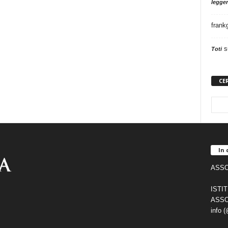
legger
frank
s
Toti
CE
In 
ASSO
ISTI
ASSO
info 