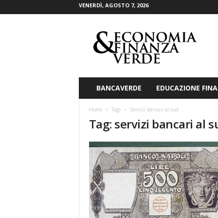
VENERDÌ, AGOSTO 7, 2026
E
c
o
n
o
m
i
BANCAVERDE
EDUCAZIONE FINA
a
&
Home
Tags
Servizi bancari al sud
F
Tag: servizi bancari al 
i
n
a
n
z
a
V
e
r
d