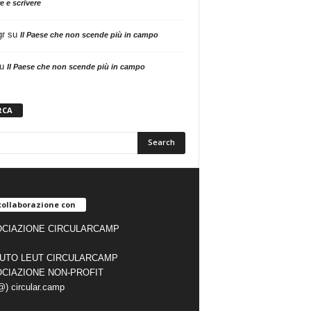
e e scrivere
gr
su
Il Paese che non scende più in campo
u
Il Paese che non scende più in campo
RCA
collaborazione con
CIAZIONE CIRCULARCAMP
TUTO LEUT CIRCULARCAMP
CIAZIONE NON-PROFIT
(@) circular.camp