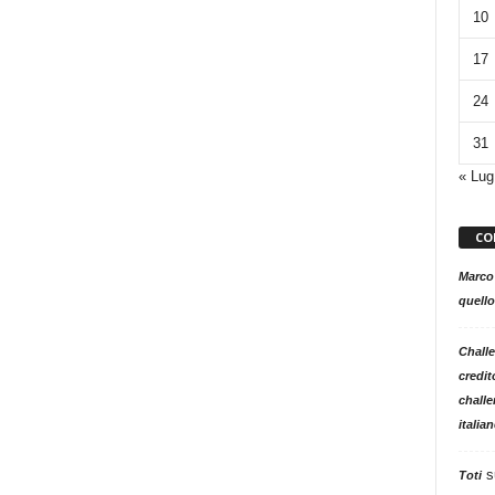
10
17
24
31
« Lug
CO
Marco
quello
Challe
credit
challe
italia
s
Toti