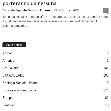
porteranno da nessuna...
Gerardo Coppola Daniele Corsini
-
29 Settembre 2019
1
Tempo di lettura: 5’. Leggibilità **. Tante proposte, poche idee Fa sempre bene
a qualcuno avanzare iniziative di tassazione dei vari prodotti bancari. Il
sistema bancario...
CATEGORIE
Africa
1
America
2
Art Gallery
141
BANCAVERDE
103
Ecologia Sociale Urbana
3
Educazione Finanziaria
274
Europa
81
Featured
16