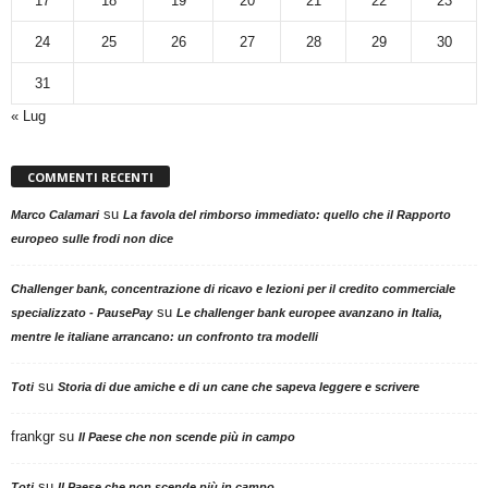
17
18
19
20
21
22
23
24
25
26
27
28
29
30
31
« Lug
COMMENTI RECENTI
su
Marco Calamari
La favola del rimborso immediato: quello che il Rapporto
europeo sulle frodi non dice
Challenger bank, concentrazione di ricavo e lezioni per il credito commerciale
su
specializzato - PausePay
Le challenger bank europee avanzano in Italia,
mentre le italiane arrancano: un confronto tra modelli
su
Toti
Storia di due amiche e di un cane che sapeva leggere e scrivere
frankgr
su
Il Paese che non scende più in campo
su
Toti
Il Paese che non scende più in campo