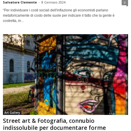
Salvatore Clemente
-
8 Gennaio 2024
0
“Per individuare i costi sociali dell'inflazione gli economisti parlano
metaforicamente di costo delle suole per indicare il fatto che la gente è
costretta, in...
Art Gallery
Street art & Fotografia, connubio
indissolubile per documentare forme