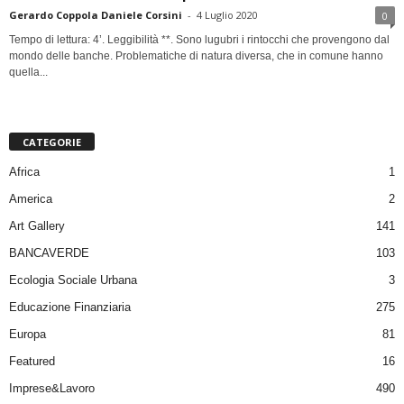
Gerardo Coppola Daniele Corsini
-
4 Luglio 2020
0
Tempo di lettura: 4’. Leggibilità **. Sono lugubri i rintocchi che provengono dal
mondo delle banche. Problematiche di natura diversa, che in comune hanno
quella...
CATEGORIE
Africa
1
America
2
Art Gallery
141
BANCAVERDE
103
Ecologia Sociale Urbana
3
Educazione Finanziaria
275
Europa
81
Featured
16
Imprese&Lavoro
490