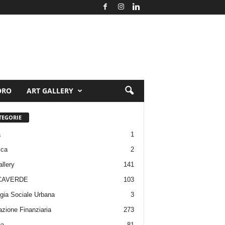
ORO
ART GALLERY
TEGORIE
a
1
ica
2
allery
141
CAVERDE
103
gia Sociale Urbana
3
zione Finanziaria
273
pa
81