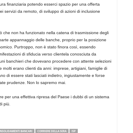
ra finanziaria potendo esserci spazio per una offerta
i servizi da remoto, di sviluppo di azioni di inclusione
 che non ha funzionato nella catena di trasmissione degli
parte appannaggio delle banche, proprio per la posizione
omico. Purtroppo, non è stato finora così, essendo
ifestazioni di sfiducia verso clientela conosciuta da
cuni banchieri che dovevano procedere con attente selezioni
 molti erano clienti da anni: imprese, artigiani, famiglie di
no di essere stati lasciati indietro, ingiustamente e forse
rate prudenze. Non lo sapremo mai.
are per una effettiva ripresa del Paese i dubbi di un sistema
i più.
NSOLIDAMENTI BANCARI
CORRIERE DELLA SERA
ISP