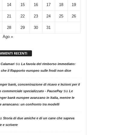
14
15
16
17
18
19
21
22
23
24
25
26
28
29
30
31
Ago »
MMENTI RECENTI
su
 Calamari
La favola del rimborso immediato:
 che il Rapporto europeo sulle frodi non dice
nger bank, concentrazione di ricavo e lezioni per il
su
o commerciale specializzato - PausePay
Le
nger bank europee avanzano in Italia, mentre le
ne arrancano: un confronto tra modelli
u
Storia di due amiche e di un cane che sapeva
e e scrivere