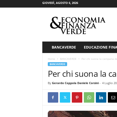
GIOVEDÌ, AGOSTO 6, 2026
E
c
o
n
o
m
i
BANCAVERDE
EDUCAZIONE FIN
a
&
Home
BANCAVERDE
Per chi suona la campana d
F
BANCAVERDE
i
Per chi suona la 
n
a
By
Gerardo Coppola Daniele Corsini
-
4 Luglio 2
n
z
a
V
e
r
d