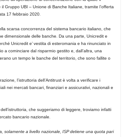
l Gruppo UBI – Unione di Banche Italiane, tramite l’offerta
ta 17 febbraio 2020.
lla scarsa concorrenza del sistema bancario italiano, che
ne dimensionale delle banche. Da una parte, Unicredit e
rché Unicredit e’ vestita di esteromania e ha rinunciato in
io a cominciare dal risparmio gestito e, dall’altra, una
erano un tempo le banche del territorio, che sono fallite o
ione, l’istruttoria dell’Antitrust è volta a verificare i
ali nei mercati bancari, finanziari e assicurativi, nazionali e
ell’istruttoria, che suggeriamo di leggere, troviamo infatti
mercato bancario nazionale.
ta, solamente a livello nazionale, ISP detiene una quota pari