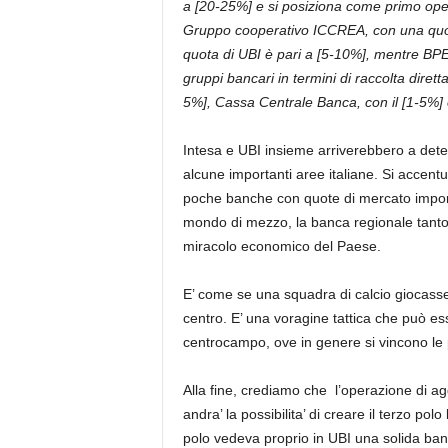
a [20-25%] e si posiziona come primo oper
Gruppo cooperativo ICCREA, con una quota
quota di UBI è pari a [5-10%], mentre BPER
gruppi bancari in termini di raccolta diret
5%], Cassa Centrale Banca, con il [1-5%] 
Intesa e UBI insieme arriverebbero a dete
alcune importanti aree italiane. Si accentu
poche banche con quote di mercato importa
mondo di mezzo, la banca regionale tanto
miracolo economico del Paese.
E’ come se una squadra di calcio giocasse 
centro. E’ una voragine tattica che può es
centrocampo, ove in genere si vincono le p
Alla fine, crediamo che l’operazione di ag
andra’ la possibilita’ di creare il terzo pol
polo vedeva proprio in UBI una solida ban