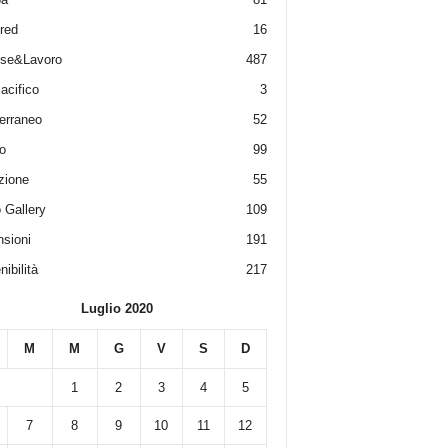
red
16
ese&Lavoro
487
acifico
3
erraneo
52
o
99
zione
55
 Gallery
109
sioni
191
ibilità
217
Luglio 2020
M
M
G
V
S
D
1
2
3
4
5
7
8
9
10
11
12