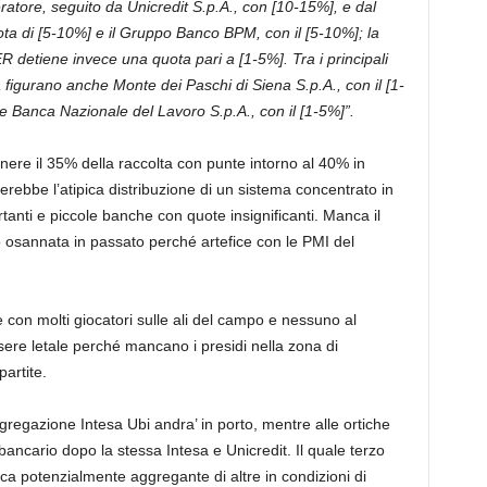
atore, seguito da Unicredit S.p.A., con [10-15%], e dal
 di [5-10%] e il Gruppo Banco BPM, con il [5-10%]; la
 detiene invece una quota pari a [1-5%]. Tra i principali
ta figurano anche Monte dei Paschi di Siena S.p.A., con il [1-
e Banca Nazionale del Lavoro S.p.A., con il [1-5%]”.
nere il 35% della raccolta con punte intorno al 40% in
erebbe l’atipica distribuzione di un sistema concentrato in
nti e piccole banche con quote insignificanti. Manca il
 osannata in passato perché artefice con le PMI del
con molti giocatori sulle ali del campo e nessuno al
sere letale perché mancano i presidi nella zona di
artite.
gregazione Intesa Ubi andra’ in porto, mentre alle ortiche
o bancario dopo la stessa Intesa e Unicredit. Il quale terzo
ca potenzialmente aggregante di altre in condizioni di