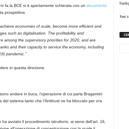
frank
rni fa la BCE si è apertamente schierata con un
documento
ta prospettiva.
s
Toti
achieve economies of scale, become more efficient and
es such as digitalisation. The profitability and
CE
re among the supervisory priorities for 2020, and are
 banks and their capacity to service the economy, including
-19) pandemic.”
dere in questa direzione.
sono andare in buca, l’operazione di cui parla Bragantini
 del sistema tanto che l’Antitrust ne ha bloccato per ora
a avviato il procedimento istruttorio, ai sensi dell’art. 16,
zione all’operazione di concentrazione con la quale il