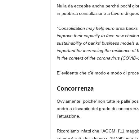
Nulla da eccepire anche perché pochi gio
in pubblica consultazione a favore di ques
“Consolidation may help euro area banks 
improve their capacity to face new challeng
sustainability of banks’ business models a
important for increasing the resilience of
in the context of the coronavirus (COVID
E’ evidente che c’è modo e modo di proce
Concorrenza
Ovviamente, poiche’ non tutte le palle pos
andrà a discapito del grado di concorrenza
l’attuazione.
Ricordiamo infatti che l’AGCM l’11 maggio h
commi 4 e 6, della legge n.287/90, in rela