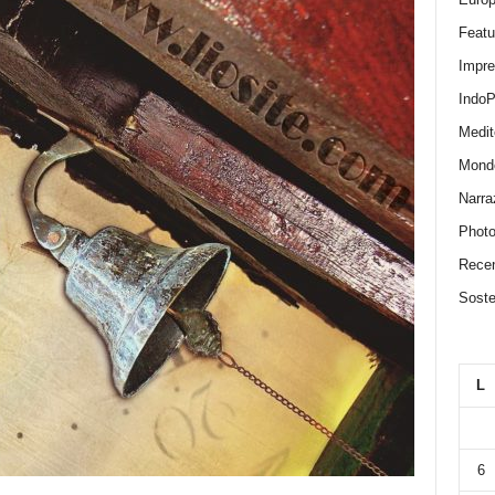
Featu
Impr
IndoP
Medit
Mond
Narra
Photo
Recen
Sosten
L
6