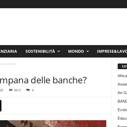
ANZIARIA
SOSTENIBILITÀ
MONDO
IMPRESE&LAV
elle banche?
CA
Afric
campana delle banche?
Amer
020
5613
0
Art G
BAN
Ecolo
Educa
Euro