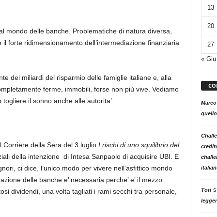
13
20
al mondo delle banche. Problematiche di natura diversa,
il forte ridimensionamento dell’intermediazione finanziaria
27
« Giu
dei miliardi del risparmio delle famiglie italiane e, alla
CO
 completamente ferme, immobili, forse non più vive. Vediamo
togliere il sonno anche alle autorita’.
Marco
quello
Challe
l Corriere della Sera del 3 luglio
I rischi di uno squilibrio del
credit
nziali della intenzione di Intesa Sanpaolo di acquisire UBI. E
challe
nori, ci dice, l’unico modo per vivere nell’asfittico mondo
italia
azione delle banche e’ necessaria perche’ e’ il mezzo
s
Toti
osi dividendi, una volta tagliati i rami secchi tra personale,
legger