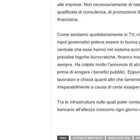
alle imprese. Non necessariamente di natu
qualificata di consulenza, di promozione de
finanziaria.
Come sentiamo quotidianamente in TV, ciò
input governativi poteva essere in buona 
centrale che esse hanno nel sistema econ
prevalse logiche burocratiche, financo man
sempre. Ha colpito molto l’annuncio di al
prima di erogare i benefici pubblici. Eppure
lavoratori e chissà quanti altri che lamenta
irreparabilmente a causa di certe esaspe
Tra le infrastrutture sulle quali poter cont
bancario all’altezza crescono ogni giorno d
TAGS
AUTORITÀ ANTITRUST
BANCA DEL SUD
CO