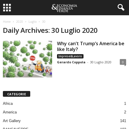
Home
2020
Luglio
30
Daily Archives: 30 Luglio 2020
Why can’t Trump’s America be
like Italy?
Imprese&Lavoro
Gerardo Coppola
-
30 Luglio 2020
0
CATEGORIE
Africa
1
America
2
Art Gallery
141