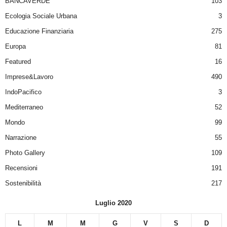
BANCAVERDE
103
Ecologia Sociale Urbana
3
Educazione Finanziaria
275
Europa
81
Featured
16
Imprese&Lavoro
490
IndoPacifico
3
Mediterraneo
52
Mondo
99
Narrazione
55
Photo Gallery
109
Recensioni
191
Sostenibilità
217
Luglio 2020
L
M
M
G
V
S
D