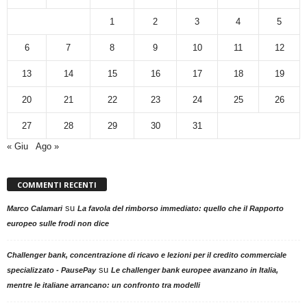
1
2
3
4
5
6
7
8
9
10
11
12
13
14
15
16
17
18
19
20
21
22
23
24
25
26
27
28
29
30
31
« Giu
Ago »
COMMENTI RECENTI
su
Marco Calamari
La favola del rimborso immediato: quello che il Rapporto
europeo sulle frodi non dice
Challenger bank, concentrazione di ricavo e lezioni per il credito commerciale
su
specializzato - PausePay
Le challenger bank europee avanzano in Italia,
mentre le italiane arrancano: un confronto tra modelli