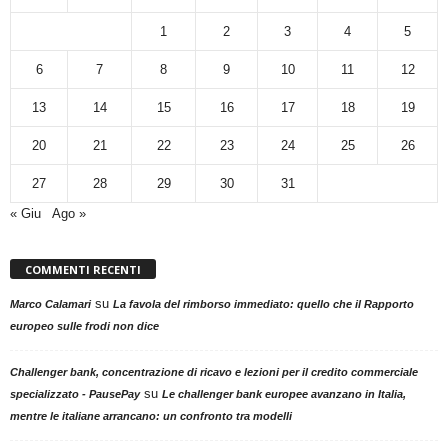
1
2
3
4
5
6
7
8
9
10
11
12
13
14
15
16
17
18
19
20
21
22
23
24
25
26
27
28
29
30
31
« Giu
Ago »
COMMENTI RECENTI
su
Marco Calamari
La favola del rimborso immediato: quello che il Rapporto
europeo sulle frodi non dice
Challenger bank, concentrazione di ricavo e lezioni per il credito commerciale
su
specializzato - PausePay
Le challenger bank europee avanzano in Italia,
mentre le italiane arrancano: un confronto tra modelli