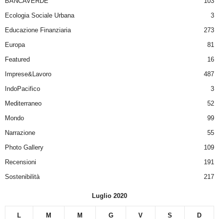
BANCAVERDE
103
Ecologia Sociale Urbana
3
Educazione Finanziaria
273
Europa
81
Featured
16
Imprese&Lavoro
487
IndoPacifico
3
Mediterraneo
52
Mondo
99
Narrazione
55
Photo Gallery
109
Recensioni
191
Sostenibilità
217
Luglio 2020
L
M
M
G
V
S
D