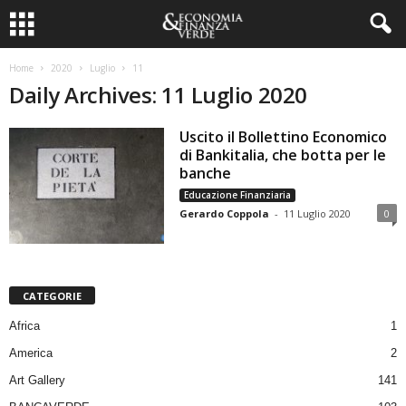
Home
2020
Luglio
11
Daily Archives: 11 Luglio 2020
Uscito il Bollettino Economico
di Bankitalia, che botta per le
banche
Educazione Finanziaria
Gerardo Coppola
-
11 Luglio 2020
0
CATEGORIE
Africa
1
America
2
Art Gallery
141