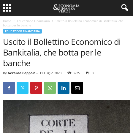
Home
Educazione Finanziaria
Uscito il Bollettino Economico di Bankitalia, che
botta per le banche
EDUCAZIONE FINANZIARIA
Uscito il Bollettino Economico di
Bankitalia, che botta per le
banche
By
Gerardo Coppola
-
11 Luglio 2020
3225
0