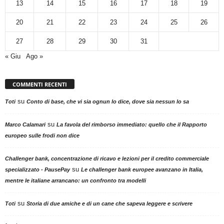
13
14
15
16
17
18
19
20
21
22
23
24
25
26
27
28
29
30
31
« Giu
Ago »
COMMENTI RECENTI
su
Toti
Conto di base, che vi sia ognun lo dice, dove sia nessun lo sa
su
Marco Calamari
La favola del rimborso immediato: quello che il Rapporto
europeo sulle frodi non dice
Challenger bank, concentrazione di ricavo e lezioni per il credito commerciale
su
specializzato - PausePay
Le challenger bank europee avanzano in Italia,
mentre le italiane arrancano: un confronto tra modelli
su
Toti
Storia di due amiche e di un cane che sapeva leggere e scrivere