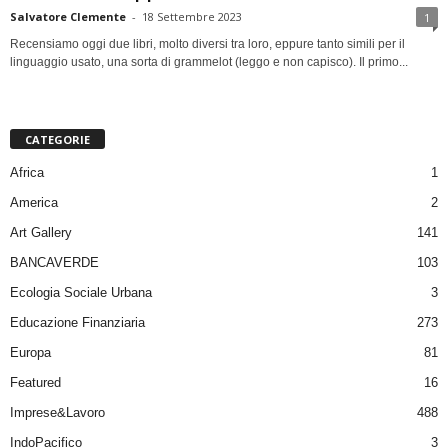
Salvatore Clemente
-
18 Settembre 2023
1
Recensiamo oggi due libri, molto diversi tra loro, eppure tanto simili per il
linguaggio usato, una sorta di grammelot (leggo e non capisco). Il primo...
CATEGORIE
Africa
1
America
2
Art Gallery
141
BANCAVERDE
103
Ecologia Sociale Urbana
3
Educazione Finanziaria
273
Europa
81
Featured
16
Imprese&Lavoro
488
IndoPacifico
3