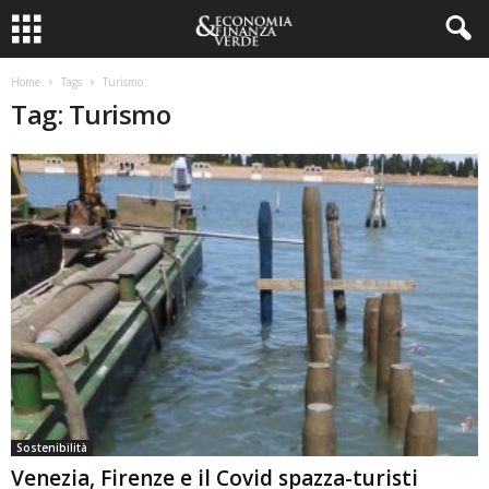
Home
Tags
Turismo
Tag: Turismo
Sostenibilità
Venezia, Firenze e il Covid spazza-turisti