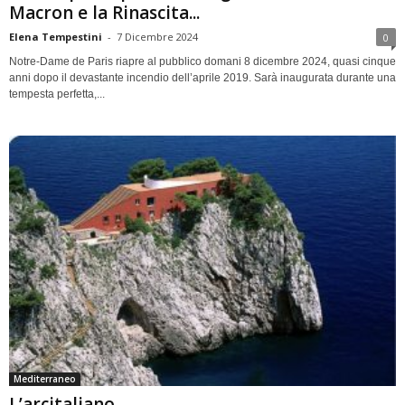
Macron e la Rinascita...
Elena Tempestini
-
7 Dicembre 2024
0
Notre-Dame de Paris riapre al pubblico domani 8 dicembre 2024, quasi cinque
anni dopo il devastante incendio dell’aprile 2019. Sarà inaugurata durante una
tempesta perfetta,...
Mediterraneo
L’arcitaliano