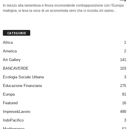
In mezzo alla lamentosa e finora inconsistente contrapposizione con l’Europa
matrigna, si leva la voce di un economista vero che ci ricorda chi siamo...
CATEGORIE
Africa
1
America
2
Art Gallery
141
BANCAVERDE
103
Ecologia Sociale Urbana
3
Educazione Finanziaria
275
Europa
81
Featured
16
Imprese&Lavoro
490
IndoPacifico
3
Mediterraneo
52