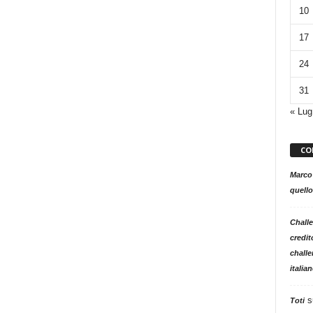
10
17
24
31
« Lug
CO
Marco
quello
Challe
credit
challe
italia
s
Toti