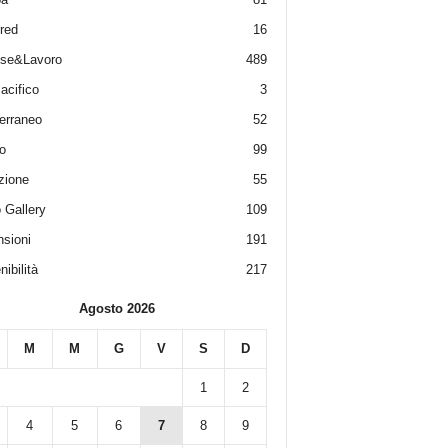
red
16
ese&Lavoro
489
acifico
3
erraneo
52
o
99
zione
55
 Gallery
109
sioni
191
ibilità
217
Agosto 2026
M
M
G
V
S
D
1
2
4
5
6
7
8
9