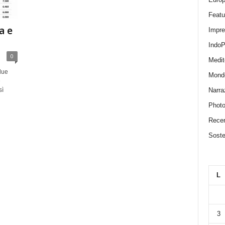
Featu
a e
Impr
IndoP
0
Medit
due
Mond
e
Narra
sì
Photo
Recen
Sosten
L
3