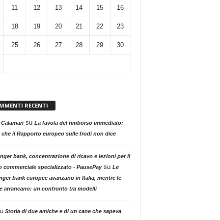
11
12
13
14
15
16
18
19
20
21
22
23
25
26
27
28
29
30
MMENTI RECENTI
su
 Calamari
La favola del rimborso immediato:
 che il Rapporto europeo sulle frodi non dice
nger bank, concentrazione di ricavo e lezioni per il
su
o commerciale specializzato - PausePay
Le
nger bank europee avanzano in Italia, mentre le
ne arrancano: un confronto tra modelli
u
Storia di due amiche e di un cane che sapeva