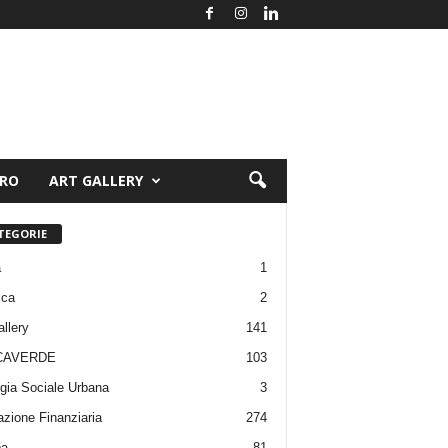
ORO
ART GALLERY
TEGORIE
a
1
ica
2
allery
141
CAVERDE
103
gia Sociale Urbana
3
zione Finanziaria
274
pa
81