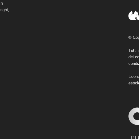
in
right,
© Cop
Tutti 
dei co
condiz
Econo
esoci