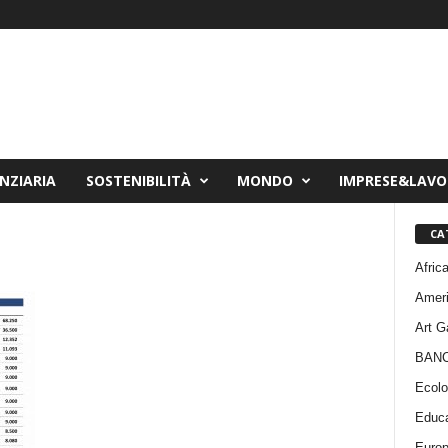
NZIARIA
SOSTENIBILITÀ
MONDO
IMPRESE&LAV
CA
Afric
Amer
Art G
BAN
Ecolo
Educa
Euro