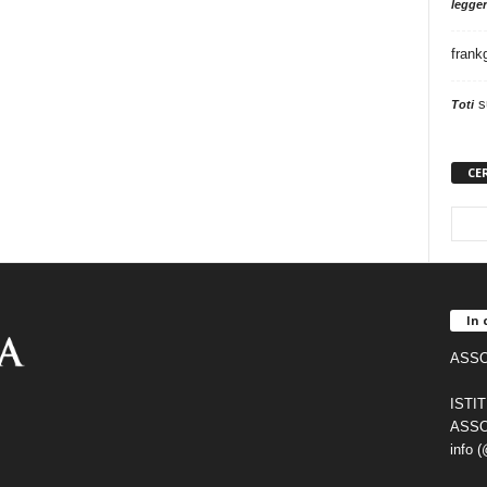
legger
frank
s
Toti
CE
In 
ASSO
ISTI
ASSO
info 