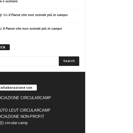
e e scrivere
gr
su
Il Paese che non scende più in campo
u
Il Paese che non scende più in campo
RCA
collaborazione con
CIAZIONE CIRCULARCAMP
TUTO LEUT CIRCULARCAMP
CIAZIONE NON-PROFIT
(@) circular.camp