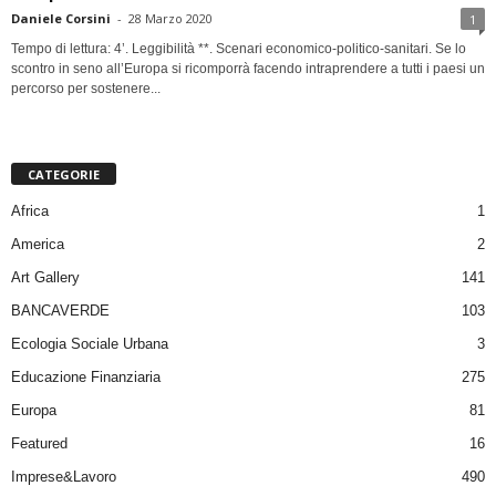
Daniele Corsini
-
28 Marzo 2020
1
Tempo di lettura: 4’. Leggibilità **. Scenari economico-politico-sanitari. Se lo
scontro in seno all’Europa si ricomporrà facendo intraprendere a tutti i paesi un
percorso per sostenere...
CATEGORIE
Africa
1
America
2
Art Gallery
141
BANCAVERDE
103
Ecologia Sociale Urbana
3
Educazione Finanziaria
275
Europa
81
Featured
16
Imprese&Lavoro
490