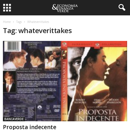
Home
Tags
Whateverittakes
Tag: whateverittakes
BANCAVERDE
Proposta indecente