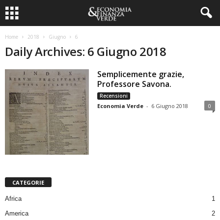
Home
2018
Giugno
6
Daily Archives: 6 Giugno 2018
Semplicemente grazie,
Professore Savona.
Recensioni
Economia Verde
-
6 Giugno 2018
0
CATEGORIE
Africa
1
America
2