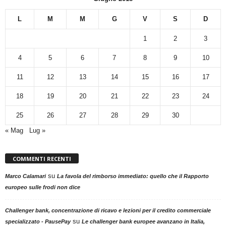
L
M
M
G
V
S
D
1
2
3
4
5
6
7
8
9
10
11
12
13
14
15
16
17
18
19
20
21
22
23
24
25
26
27
28
29
30
« Mag
Lug »
COMMENTI RECENTI
su
Marco Calamari
La favola del rimborso immediato: quello che il Rapporto
europeo sulle frodi non dice
Challenger bank, concentrazione di ricavo e lezioni per il credito commerciale
su
specializzato - PausePay
Le challenger bank europee avanzano in Italia,