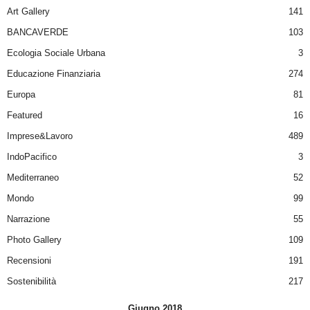
Art Gallery
141
BANCAVERDE
103
Ecologia Sociale Urbana
3
Educazione Finanziaria
274
Europa
81
Featured
16
Imprese&Lavoro
489
IndoPacifico
3
Mediterraneo
52
Mondo
99
Narrazione
55
Photo Gallery
109
Recensioni
191
Sostenibilità
217
Giugno 2018