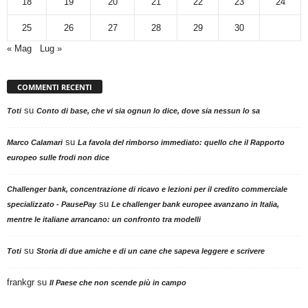
18
19
20
21
22
23
24
25
26
27
28
29
30
« Mag
Lug »
COMMENTI RECENTI
su
Toti
Conto di base, che vi sia ognun lo dice, dove sia nessun lo sa
su
Marco Calamari
La favola del rimborso immediato: quello che il Rapporto
europeo sulle frodi non dice
Challenger bank, concentrazione di ricavo e lezioni per il credito commerciale
su
specializzato - PausePay
Le challenger bank europee avanzano in Italia,
mentre le italiane arrancano: un confronto tra modelli
su
Toti
Storia di due amiche e di un cane che sapeva leggere e scrivere
frankgr
su
Il Paese che non scende più in campo