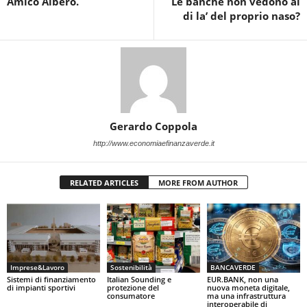
Amico Albero.
Le banche non vedono al
di la’ del proprio naso?
Gerardo Coppola
http://www.economiaefinanzaverde.it
RELATED ARTICLES
MORE FROM AUTHOR
Imprese&Lavoro
Sostenibilità
BANCAVERDE
Sistemi di finanziamento
Italian Sounding e
EUR.BANK, non una
di impianti sportivi
protezione del
nuova moneta digitale,
consumatore
ma una infrastruttura
interoperabile di