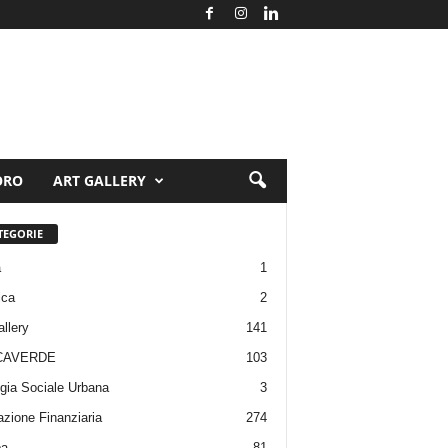
ORO
ART GALLERY
TEGORIE
a
1
ica
2
allery
141
CAVERDE
103
gia Sociale Urbana
3
zione Finanziaria
274
pa
81