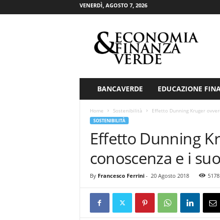
VENERDÌ, AGOSTO 7, 2026
E
c
o
n
o
m
i
BANCAVERDE
EDUCAZIONE FIN
a
&
Home
Sostenibilità
Effetto Dunning Kruger ovver
F
SOSTENIBILITÀ
i
Effetto Dunning Kr
n
a
conoscenza e i suo
n
z
By
Francesco Ferrini
-
20 Agosto 2018
5178
a
V
e
r
d