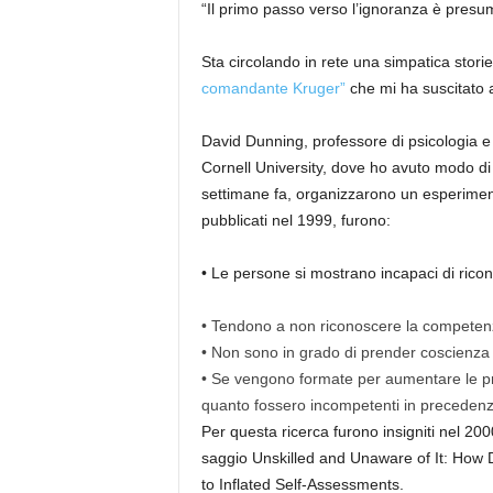
“Il primo passo verso l’ignoranza è presu
Sta circolando in rete
una simpatica storie
comandante Kruger
”
che mi ha suscitato a
David
Dunning
, professore di psicologia e
Cornell
University
, dove ho avuto modo di 
settimane fa
,
organizzarono un esperime
pubblicati nel 1999,
furono:
•
Le persone si mostrano
incapaci di rico
•
Tendono
a non riconoscere la competenz
•
Non sono
in grado di prender coscienza 
•
Se vengono
formate per aumentare
le p
quanto fossero incompetenti in precedenz
Per questa ricerca
furono
insigniti
nel 200
saggio
Unskilled
and
Unaware
of
It
: How
D
to
Inflated
Self-
Assessments
.