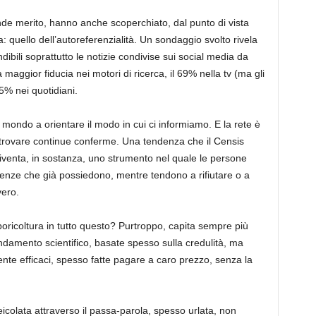
nde merito, hanno anche scoperchiato, dal punto di vista
: quello dell’autoreferenzialità. Un sondaggio svolto rivela
ndibili soprattutto le notizie condivise sui social media da
a maggior fiducia nei motori di ricerca, il 69% nella tv (ma gli
45% nei quotidiani.
 mondo a orientare il modo in cui ci informiamo. E la rete è
trovare continue conferme. Una tendenza che il
Censis
 diventa, in sostanza, uno strumento nel quale le persone
renze che già possiedono, mentre tendono a rifiutare o a
vero.
boricoltura in tutto questo? Purtroppo
,
capita sempre più
damento scientifico, basate spesso sulla credul
ità
, ma
ente efficac
i,
spesso fatte pagare a caro prezzo, senza la
eicolata attraverso il passa-parola, spesso urlata, non