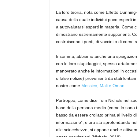
La loro teoria, nota come Effetto
Dunning
causa della quale individui poco esperti i
a autovalutarsi
esperti in materia. Come co
dimostrano estremamente supponenti. Come
costruiscono i ponti
, di vaccini
o di come 
Insomma
,
abbiamo anche una spiegazione sc
con le loro stupidaggini
, spesso artatament
manovrato anche le informazioni in occas
o false notizie) provenienti da stati lont
nostro come
Messico, Mali e Oman.
Purtroppo, come dice Tom
Nichols
nel suo
base della persona media (come lo sono i
basso da
essere crollato prima al livello d
informazione”, e ora sta sprofondando nel
alle sciocchezze, si oppone anche attivam