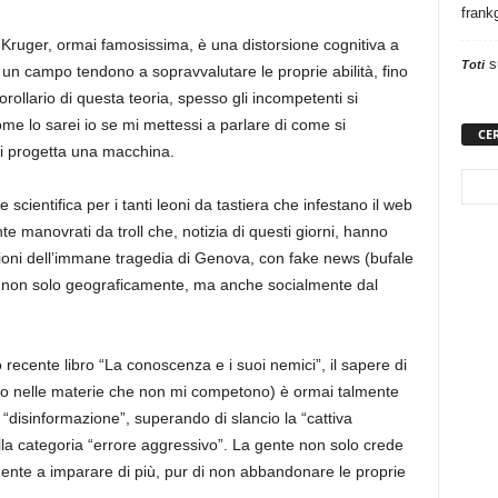
frank
-Kruger
, ormai famosissima,
è una distorsione cognitiva a
s
Toti
n un campo tendono a sopravvalutare le proprie abilità, fino
rollario di questa teoria, spesso gli
incompetenti si
 lo sarei io se mi mettessi a parlare d
i come si
CE
si progetta una macchina.
ientifica per i tanti leoni da tastiera che infestano il web
e manovrati da troll che, notizia di questi giorni, hanno
ioni dell’immane tragedia di Genova, con
fake
news (bufale
ani non solo geograficamente, ma anche socialmente dal
 recente libro “La conoscenza e i suoi nemici”,
il sapere di
o nelle materie che non mi competono) è ormai talment
e
i “disinformazione”, superando di slancio la “cattiva
la categoria “errore aggressivo”. La gente non solo crede
ente a imparare di più, pur di non abbandonare le proprie