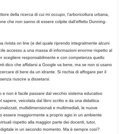
ttore della ricerca di cui mi occupo
, l’arboricoltura urbana,
sone che non sanno di essere
colpite
dall’effetto
Dunning
-
a rivista on line
(e
del quale riprendo integralmen
te alcuni
cile accesso a una massa di informazioni enorme rispetto al
er scegliere responsabilmente e con
competenza
quello
enti dico che affidarsi a Google va bene, ma se non si usano
ercare di bere da un idrante. Si rischia di affogare per il
enza riuscire a dissetarsi.
 e non è facile passare dal vecchio sistema educativo
l sapere, veicolata dal libro scritto e da una didattica
nalizzati, multidimensionali e multimediali, le nuove
ro essere maggiormente a proprio agio in un ambiente
rtuali rispetto alla maggior parte dei docenti, tutor,
do digitale in un secondo momento. Ma è sempre così?