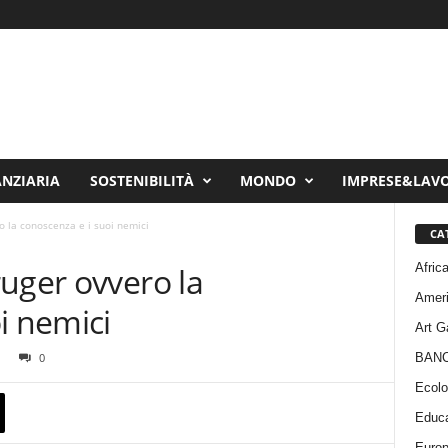
ANZIARIA
SOSTENIBILITÀ
MONDO
IMPRESE&LAV
o la conoscenza e i suoi nemici
CA
Afric
uger ovvero la
Amer
i nemici
Art G
BAN
0
Ecolo
Educa
Euro