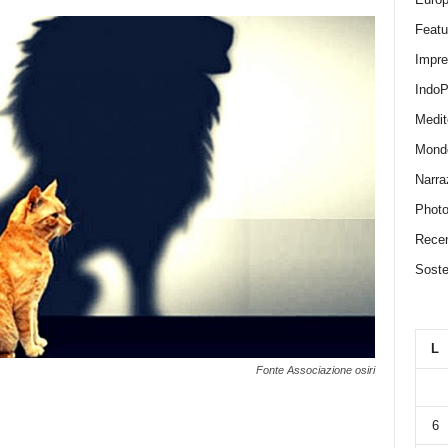
Featu
Impr
IndoP
Medit
Mond
Narra
Photo
Recen
Sosten
L
Fonte Associazione osiri
6