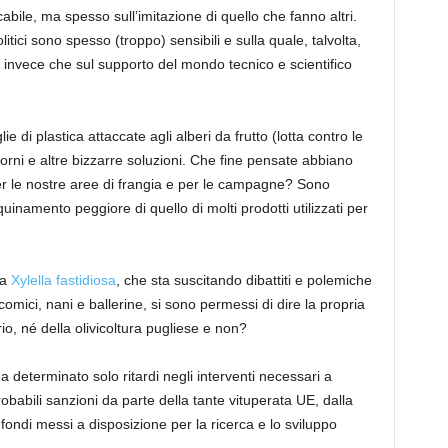
cabile, ma spesso sull’imitazione di quello che fanno altri.
itici sono spesso (troppo) sensibili e sulla quale, talvolta,
 invece che sul supporto del mondo tecnico e scientifico
e di plastica attaccate agli alberi da frutto (lotta contro le
torni e altre bizzarre soluzioni. Che fine pensate abbiano
r le nostre aree di frangia e per le campagne? Sono
namento peggiore di quello di molti prodotti utilizzati per
la
Xylella
fastidiosa
, che sta suscitando dibattiti e polemiche
ri, comici, nani e ballerine, si sono permessi di dire la propria
, né della olivicoltura
pugliese e non
?
ha
determina
to
solo ritardi negli interventi necessari a
probabili sanzioni da parte della tante vituperata UE, dalla
 fondi messi a disposizione per la ricerca e lo sviluppo