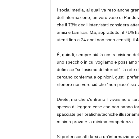
I social media, ai quali va reso anche gra
dell’informazione, un vero vaso di Pandora
che il 73% degli intervistati considera atte
amici e familiari. Ma, soprattutto, il 71% h
utenti fino a 24 anni non sono censiti), il 
È, quindi, sempre più la nostra visione del
uno specchio in cui vogliamo e possiamo 
definisce “solipsismo di Internet”: la rete
cercano conferma a opinioni, gusti, prefe
ritenere non vero ciò che “non piace” sia 
Direte, ma che c’entrano il vivaismo e l’ar
spesso di leggere cose che non hanno fon
spacciate per pratiche/tecniche illusoriam
minima prova e la minima competenza.
Si preferisce affidarsi a un’informazione v