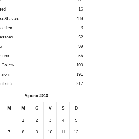
red
16
ese&Lavoro
489
acifico
3
erraneo
52
o
99
zione
55
 Gallery
109
sioni
191
ibilità
217
Agosto 2018
M
M
G
V
S
D
1
2
3
4
5
7
8
9
10
11
12