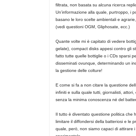
filtrata, non basata su alcuna ricerca repli
Un’informazione alla quale, purtroppo, i pol
basano le loro scelte
ambientali e agrarie,
(vedi questioni OGM,
Gliphosate
, ecc.)
Quante volte mi è capitato di vedere bottigli
gelate), compact disks appesi contro gli s
fatto tutte quelle bottiglie o i
CDs
sparsi pe
disseminati ovunque, determinando un inqui
la gestione delle colture!
E come si fa a non citare la questione del
infiniti e sulla quale tutti, giornalisti, atto
senza la minima conoscenza né del batterio
Il tutto è diventato questione politica che
limitare il diffondersi della batterios
i e le 
quale, però, non siamo capaci di attirare i