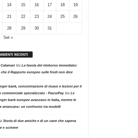
14
15
16
17
18
19
21
22
23
24
25
26
28
29
30
31
Set »
MMENTI RECENTI
su
 Calamari
La favola del rimborso immediato:
 che il Rapporto europeo sulle frodi non dice
nger bank, concentrazione di ricavo e lezioni per il
su
o commerciale specializzato - PausePay
Le
nger bank europee avanzano in Italia, mentre le
ne arrancano: un confronto tra modelli
u
Storia di due amiche e di un cane che sapeva
e e scrivere