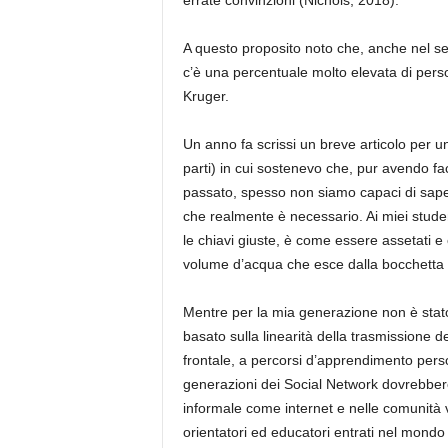
errate convinzioni
(
Nichols
, 2018)
.
A questo proposito n
oto che
,
anche
nel se
c’è una percentuale molto elevata di per
Kruger.
Un anno fa scrissi un breve articolo per un
parti)
in cui sostenevo che
,
pur avendo f
a
passato, spesso non siamo capaci di sap
che realmente è necessario
. Ai miei stud
le chiavi giuste, è come essere assetati e c
volume d’acqua che esce dalla bocchetta s
Mentre per la mia generazione non è stato
basato sulla linearità della trasmissione de
frontale, a percorsi d’apprendimento perso
generazioni dei Social Network dovrebbe
informale come internet e nelle comunità vi
orientatori ed educatori entrati nel mon