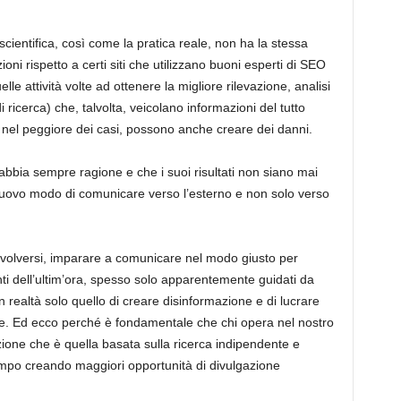
ientifica, così come la pratica reale, non ha la stessa
oni rispetto a certi siti che utilizzano buoni esperti di SEO
uelle attività volte ad ottenere la migliore rilevazione, analisi
i ricerca) che, talvolta,
veicolano informazioni del tutto
 nel peggiore dei casi, possono anche creare dei danni.
abbia sempre ragione e che i suoi risultati non siano mai
 nuovo modo di comunicare verso l’esterno e non solo verso
volversi, imparare a comunicare nel modo giusto per
nti dell’ultim’ora, spesso solo apparentemente guidati da
 in realtà solo quello di creare disinformazione e di lucrare
one. Ed ecco perché è fondamentale che chi opera nel nostro
zione che è quella basata sulla ricerca indipendente e
 campo creando maggiori opportunità di divulgazione