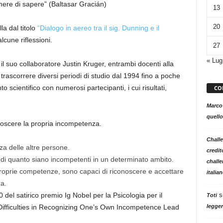
mere di sapere”
(
Baltasar
Gracián
)
13
20
lla
dal titolo
“
Dialogo in aereo tra il sig.
Dunning
e il
lcune riflession
i.
27
« Lug
 il suo collaboratore Justin Kruger
, entrambi docenti
alla
trascorrere diversi periodi di studio dal 1994
fino a poche
nto
scientifico
con nume
rosi partecipanti, i cui risultati,
CO
Marco
quello
noscere la propria incompetenza.
Challe
a delle altre persone.
credit
di quanto siano incompetenti in un determinato ambito.
challe
roprie competenze, sono
capaci di riconoscere e accettare
italia
a.
s
0
del satirico premio Ig Nobel per la Psicologia per il
Toti
legger
ifficulties
in
Recognizing
One’s
Own
Incompetence
Lead