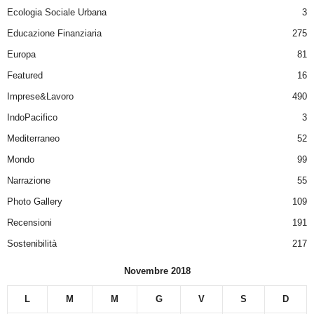
Ecologia Sociale Urbana
3
Educazione Finanziaria
275
Europa
81
Featured
16
Imprese&Lavoro
490
IndoPacifico
3
Mediterraneo
52
Mondo
99
Narrazione
55
Photo Gallery
109
Recensioni
191
Sostenibilità
217
Novembre 2018
L
M
M
G
V
S
D