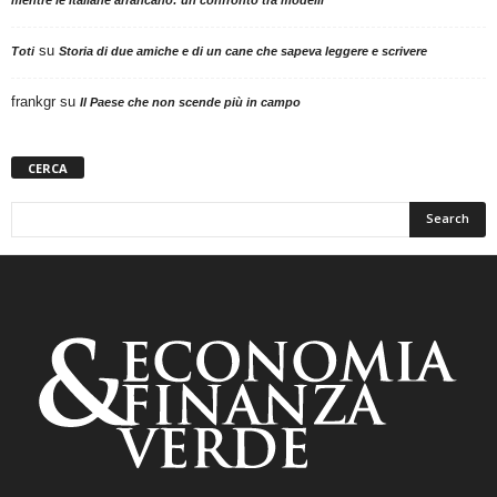
su
Toti
Storia di due amiche e di un cane che sapeva leggere e scrivere
frankgr
su
Il Paese che non scende più in campo
CERCA