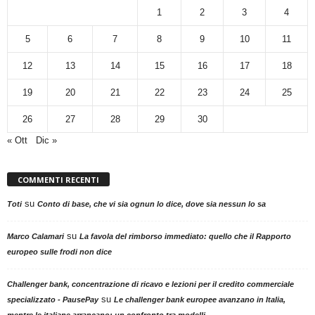
1
2
3
4
5
6
7
8
9
10
11
12
13
14
15
16
17
18
19
20
21
22
23
24
25
26
27
28
29
30
« Ott
Dic »
COMMENTI RECENTI
su
Toti
Conto di base, che vi sia ognun lo dice, dove sia nessun lo sa
su
Marco Calamari
La favola del rimborso immediato: quello che il Rapporto
europeo sulle frodi non dice
Challenger bank, concentrazione di ricavo e lezioni per il credito commerciale
su
specializzato - PausePay
Le challenger bank europee avanzano in Italia,
mentre le italiane arrancano: un confronto tra modelli