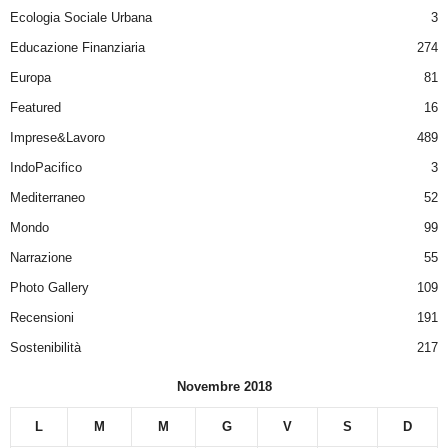
Ecologia Sociale Urbana
3
Educazione Finanziaria
274
Europa
81
Featured
16
Imprese&Lavoro
489
IndoPacifico
3
Mediterraneo
52
Mondo
99
Narrazione
55
Photo Gallery
109
Recensioni
191
Sostenibilità
217
Novembre 2018
L
M
M
G
V
S
D