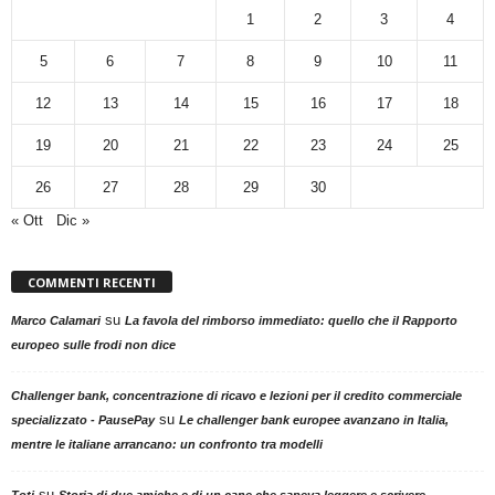
1
2
3
4
5
6
7
8
9
10
11
12
13
14
15
16
17
18
19
20
21
22
23
24
25
26
27
28
29
30
« Ott
Dic »
COMMENTI RECENTI
su
Marco Calamari
La favola del rimborso immediato: quello che il Rapporto
europeo sulle frodi non dice
Challenger bank, concentrazione di ricavo e lezioni per il credito commerciale
su
specializzato - PausePay
Le challenger bank europee avanzano in Italia,
mentre le italiane arrancano: un confronto tra modelli
su
Toti
Storia di due amiche e di un cane che sapeva leggere e scrivere