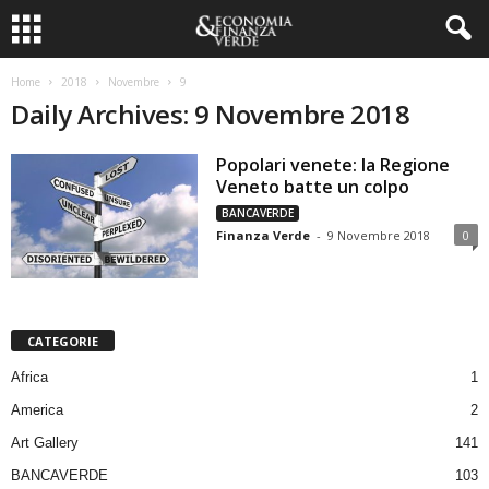
Home
2018
Novembre
9
Daily Archives: 9 Novembre 2018
Popolari venete: la Regione
Veneto batte un colpo
BANCAVERDE
Finanza Verde
-
9 Novembre 2018
0
CATEGORIE
Africa
1
America
2
Art Gallery
141
BANCAVERDE
103