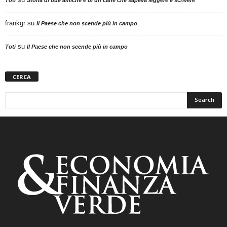
frankgr
su
Il Paese che non scende più in campo
su
Toti
Il Paese che non scende più in campo
CERCA