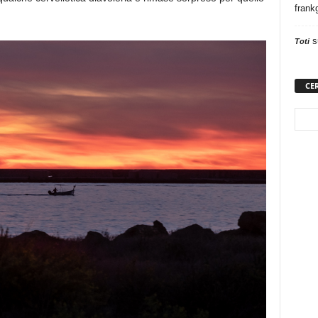
frank
s
Toti
CE