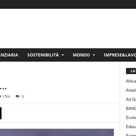
ANZIARIA
SOSTENIBILITÀ
MONDO
IMPRESE&LAV
CA
Afric
e…
Amer
1764
0
Art G
BAN
Ecolo
Educa
Euro