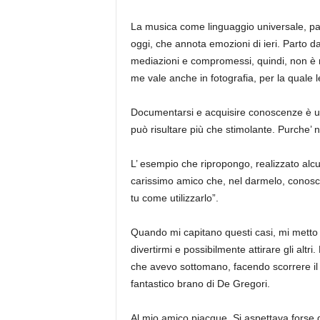
La musica come linguaggio universale, palett
oggi, che annota emozioni di ieri. Parto d
mediazioni e compromessi, quindi, non è ma
me vale anche in fotografia, per la quale 
Documentarsi e acquisire conoscenze è ut
può risultare più che stimolante. Purche’ n
L’ esempio che ripropongo, realizzato alcuni
carissimo amico che, nel darmelo, conosce
tu come utilizzarlo”.
Quando mi capitano questi casi, mi metto 
divertirmi e possibilmente attirare gli alt
che avevo sottomano, facendo scorrere il 
fantastico brano di De Gregori.
Al mio amico piacque. Si aspettava forse q