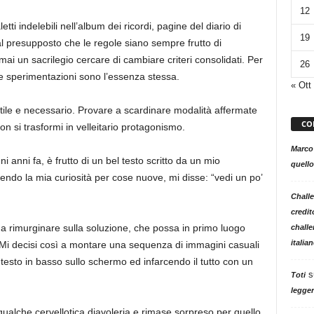
12
i indelebili nell’album dei ricordi, pagine del diario di
19
al presupposto che le regole siano sempre frutto di
i un sacrilegio cercare di cambiare criteri consolidati. Per
26
le sperimentazioni sono l’essenza stessa.
« Ott
ile e necessario. Provare a scardinare modalità affermate
CO
on si trasformi in velleitario protagonismo.
Marco
 anni fa, è frutto di un bel testo scritto da un mio
quello
ndo la mia curiosità per cose nuove, mi disse: “vedi un po’
Challe
credit
a rimurginare sulla soluzione, che possa in primo luogo
challe
italia
ri. Mi decisi così a montare una sequenza di immagini casuali
testo in basso sullo schermo ed infarcendo il tutto con un
s
Toti
legger
ualche cervellotica diavoleria e rimase sorpreso per quello