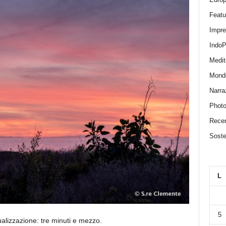
Featu
Impr
IndoP
Medit
Mond
Narra
Photo
Recen
Sosten
L
5
alizzazione: tre minuti e mezzo.