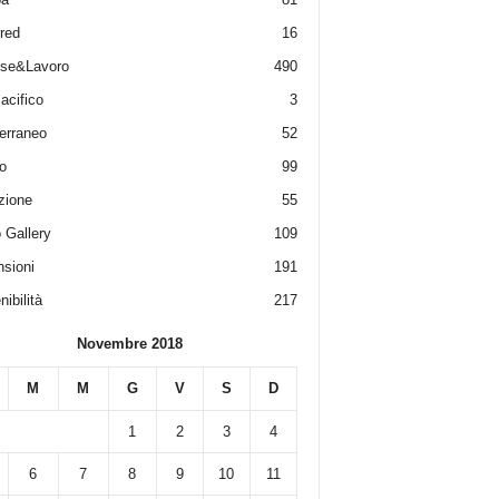
red
16
ese&Lavoro
490
acifico
3
erraneo
52
o
99
zione
55
 Gallery
109
sioni
191
ibilità
217
Novembre 2018
M
M
G
V
S
D
1
2
3
4
6
7
8
9
10
11