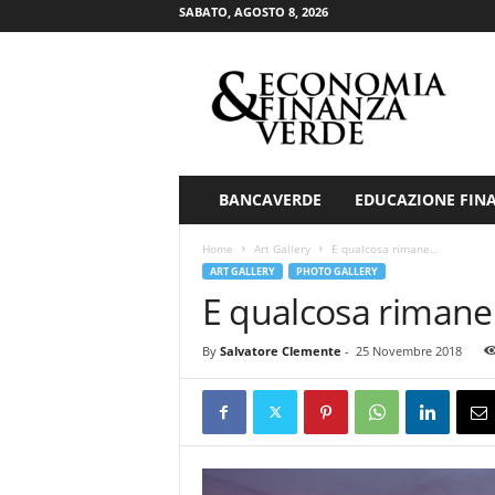
SABATO, AGOSTO 8, 2026
E
c
o
n
o
m
i
BANCAVERDE
EDUCAZIONE FIN
a
&
Home
Art Gallery
E qualcosa rimane…
F
ART GALLERY
PHOTO GALLERY
i
E qualcosa riman
n
a
By
Salvatore Clemente
-
25 Novembre 2018
n
z
a
V
e
r
d