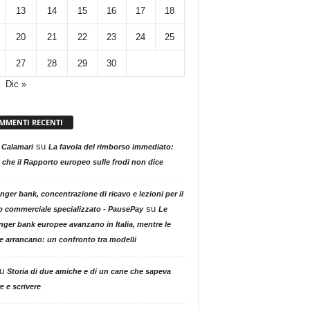
13
14
15
16
17
18
20
21
22
23
24
25
27
28
29
30
Dic »
MMENTI RECENTI
su
 Calamari
La favola del rimborso immediato:
 che il Rapporto europeo sulle frodi non dice
nger bank, concentrazione di ricavo e lezioni per il
su
o commerciale specializzato - PausePay
Le
nger bank europee avanzano in Italia, mentre le
ne arrancano: un confronto tra modelli
u
Storia di due amiche e di un cane che sapeva
e e scrivere