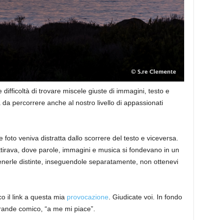
ifficoltà di trovare miscele giuste di immagini, testo e
a percorrere anche al nostro livello di appassionati
le foto veniva distratta dallo scorrere del testo e viceversa.
ttirava, dove parole, immagini e musica si fondevano in un
 tenerle distinte, inseguendole separatamente, non ottenevi
o il link a questa mia
provocazione
. Giudicate voi. In fondo
rande comico, “a me mi piace”.