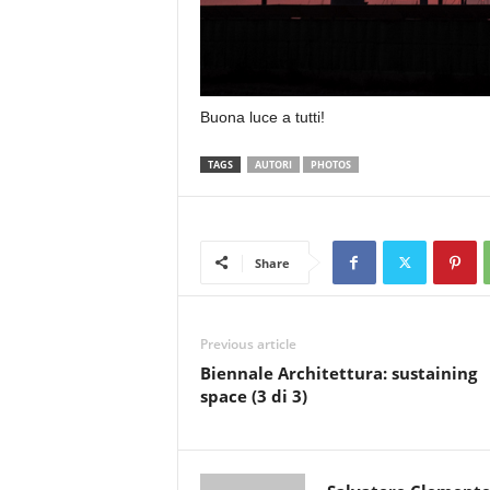
Buona luce a tutti!
TAGS
AUTORI
PHOTOS
Share
Previous article
Biennale Architettura: sustaining
space (3 di 3)