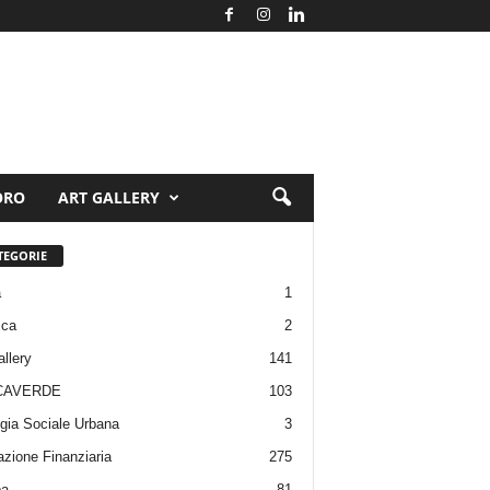
ORO
ART GALLERY
TEGORIE
a
1
ica
2
allery
141
CAVERDE
103
gia Sociale Urbana
3
zione Finanziaria
275
pa
81