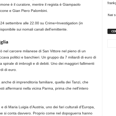
frank
mone è il curatore, mentre il regista è Giampaolo
lcone e Gian Piero Palombini.
s
Toti
24 settembre alle 22.00 su Crime+Investigation (in
sponibile sui nomali canali dell’emittente.
CE
iglia
rò nel carcere milanese di San Vittore nel pieno di un
cava politici e banchieri. Un gruppo da 7 miliardi di euro di
na spirale di imbrogli e di debiti. Uno dei maggiori fallimenti
di di euro.
a anche di imprenditoria familiare, quella dei Tanzi, che
osti affermarsi nella vicina Parma, prima che nell’intero
e di Maria Luigia d’Austria, uno dei fari culturali d’Europa,
 che si conta davvero. Proprio come nel dopoguerra hanno