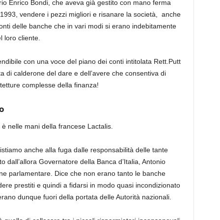
io Enrico Bondi, che aveva già gestito con mano ferma
 1993, vendere i pezzi migliori e risanare la società, anche
ti delle banche che in vari modi si erano indebitamente
 loro cliente.
endibile con una voce del piano dei conti intitolata Rett.Putt
a di calderone del dare e dell’avere che consentiva di
hitetture complesse della finanza!
to
 è nelle mani della francese Lactalis.
stiamo anche alla fuga dalle responsabilità delle tante
to dall’allora Governatore della Banca d’Italia, Antonio
ne parlamentare. Dice che non erano tanto le banche
re prestiti e quindi a fidarsi in modo quasi incondizionato
rano dunque fuori della portata delle Autorità nazionali.