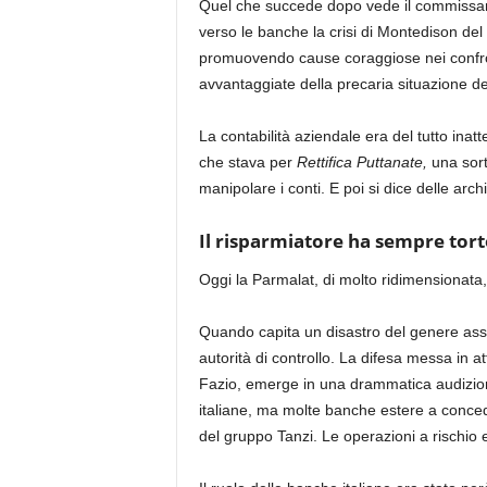
Quel che succede dopo vede il commissar
verso le banche la crisi di Montedison del
promuovendo cause coraggiose nei confron
avvantaggiate della precaria situazione del
La contabilità aziendale era del tutto inatt
che stava per
Rettifica Puttanate,
una sort
manipolare i conti. E poi si dice delle arc
Il risparmiatore ha sempre tor
Oggi la Parmalat, di molto ridimensionata,
Quando capita un disastro del genere assi
autorità di controllo. La difesa messa in at
Fazio, emerge in una drammatica audizio
italiane, ma molte banche estere a concede
del gruppo Tanzi. Le operazioni a rischio e