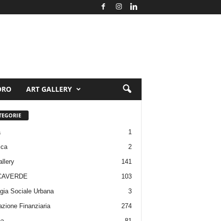
ORO
ART GALLERY
TEGORIE
a
1
ica
2
allery
141
CAVERDE
103
gia Sociale Urbana
3
zione Finanziaria
274
pa
81