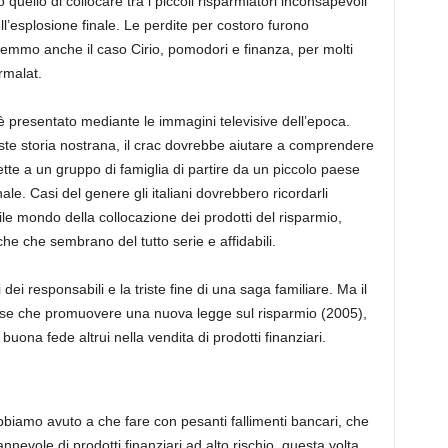
ò quello di collocare tra i piccoli risparmiatori inconsapevoli
ell’esplosione finale. Le perdite per costoro furono
vemmo anche il caso Cirio, pomodori e finanza, per molti
rmalat.
è presentato mediante le immagini televisive dell’epoca.
triste storia nostrana, il crac dovrebbe aiutare a comprendere
tte a un gruppo di famiglia di partire da un piccolo paese
ale. Casi del genere gli italiani dovrebbero ricordarli
le mondo della collocazione dei prodotti del risparmio,
e che sembrano del tutto serie e affidabili.
i responsabili e la triste fine di una saga familiare. Ma il
mase che promuovere una nuova legge sul risparmio (2005),
uona fede altrui nella vendita di prodotti finanziari.
biamo avuto a che fare con pesanti fallimenti bancari, che
nnevole di prodotti finanziari ad alto rischio, questa volta