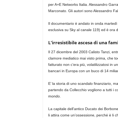
per A+E Networks Italia. Alessandro Garra
Marconato. Gli autori sono Alessandro Fa
Il documentario è andato in onda martedì 
esclusiva su Sky al canale 119) ed è ora di
L’irresistibile ascesa di una fam
Il 27 dicembre del 2003 Calisto Tanzi, ent
clamore mediatico mai visto prima, che toc
fatturato non c’era più, volatilizzatosi in u
bancari in Europa con un buco di 14 miliar
E’ la storia di uno scandalo finanziario, m
partendo da Collecchio vogliono a tutti i c
mondo.
La capitale dell’antico Ducato dei Borbone 
li attira come un’ossessione, perché è li