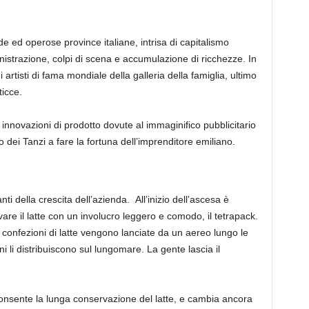
e ed operose province italiane, intrisa di capitalismo
inistrazione, colpi di scena e accumulazione di ricchezze. In
i artisti di fama mondiale della galleria della famiglia, ultimo
ticce.
i innovazioni di prodotto dovute al immaginifico pubblicitario
o dei Tanzi a fare la fortuna dell’imprenditore emiliano.
ti della crescita dell’azienda. All’inizio dell’ascesa è
vare il latte con un involucro leggero e comodo, il tetrapack.
 confezioni di latte vengono lanciate da un aereo lungo le
i li distribuiscono sul lungomare. La gente lascia il
onsente la lunga conservazione del latte, e cambia ancora