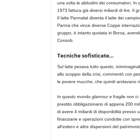
una volta le abitudini dei consumatori. In c
1973 fattura già diversi miliardi di lire. I
Il latte Parmalat diventa il latte dei campi
Parma che vince diverse Coppe internaziona
gruppo, è intanto quotata in Borsa, avendo s
Consob.
Tecniche sofisticate…
Sul latte pesava tutto questo, inimmaginab
allo scoppio della crisi, commentò con pesa
le povere mucche, che quindi andavano risa
In questo mondo
glamour e
fragile non c
prestito obbligazionario di appena 200 mil
di avere 4 miliardi di disponibilità pres
finanziarie e operazioni condotte con spreg
all’estero e altre dispersioni del patrimonio