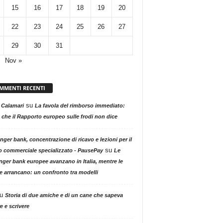
15
16
17
18
19
20
22
23
24
25
26
27
29
30
31
Nov »
MMENTI RECENTI
su
 Calamari
La favola del rimborso immediato:
 che il Rapporto europeo sulle frodi non dice
nger bank, concentrazione di ricavo e lezioni per il
su
o commerciale specializzato - PausePay
Le
nger bank europee avanzano in Italia, mentre le
ne arrancano: un confronto tra modelli
u
Storia di due amiche e di un cane che sapeva
e e scrivere