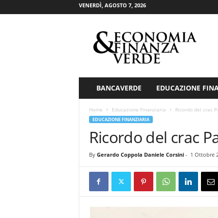
VENERDÌ, AGOSTO 7, 2026
E
c
o
n
o
m
i
BANCAVERDE
EDUCAZIONE FIN
a
&
Home
Educazione Finanziaria
Ricordo del crac 
F
EDUCAZIONE FINANZIARIA
i
Ricordo del crac P
n
a
By
Gerardo Coppola Daniele Corsini
-
1 Ottobre 
n
z
a
V
e
r
d