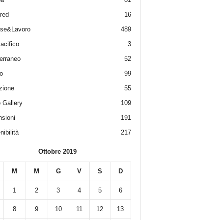
red
16
ese&Lavoro
489
acifico
3
erraneo
52
o
99
zione
55
 Gallery
109
sioni
191
ibilità
217
Ottobre 2019
M
M
G
V
S
D
1
2
3
4
5
6
8
9
10
11
12
13