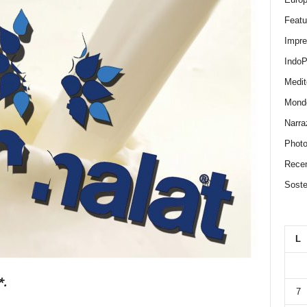
Featu
Impr
IndoP
Medit
Mond
Narra
Photo
Recen
Sosten
L
*.
7