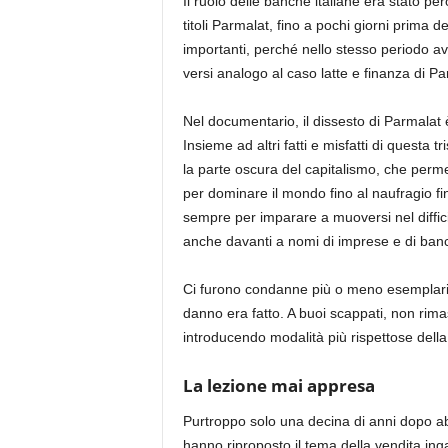
Il ruolo delle banche italiane era stato per
titoli Parmalat, fino a pochi giorni prima d
importanti, perché nello stesso periodo a
versi analogo al caso latte e finanza di Pa
Nel documentario, il dissesto di Parmalat 
Insieme ad altri fatti e misfatti di questa 
la parte oscura del capitalismo, che perme
per dominare il mondo fino al naufragio fin
sempre per imparare a muoversi nel diffici
anche davanti a nomi di imprese e di banch
Ci furono condanne più o meno esemplari de
danno era fatto. A buoi scappati, non ri
introducendo modalità più rispettose della b
La lezione mai appresa
Purtroppo solo una decina di anni dopo ab
hanno riproposto il tema della vendita inga