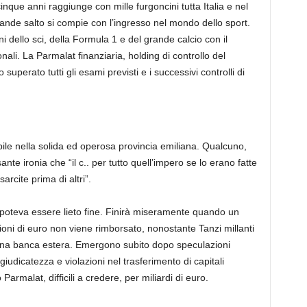
inque anni raggiunge con mille furgoncini tutta Italia e nel
l grande salto si compie con l’ingresso nel mondo dello sport.
oni dello sci, della Formula 1 e del grande calcio con il
li. La Parmalat finanziaria, holding di controllo del
uperato tutti gli esami previsti e i successivi controlli di
ile nella solida ed operosa provincia emiliana. Qualcuno,
nte ironia che “il c.. per tutto quell’impero se lo erano fatte
rcite prima di altri”.
i poteva essere lieto fine. Finirà miseramente quando un
ioni di euro non viene rimborsato, nonostante Tanzi millanti
so una banca estera. Emergono subito dopo speculazioni
iudicatezza e violazioni nel trasferimento di capitali
 Parmalat, difficili a credere, per miliardi di euro.