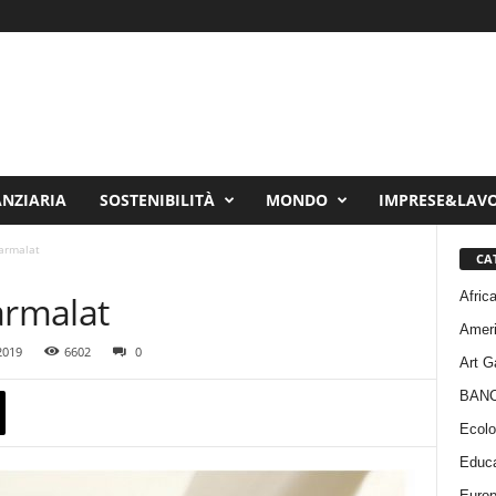
ANZIARIA
SOSTENIBILITÀ
MONDO
IMPRESE&LAV
Parmalat
CA
Afric
armalat
Amer
2019
6602
0
Art G
BAN
Ecolo
Educa
Euro