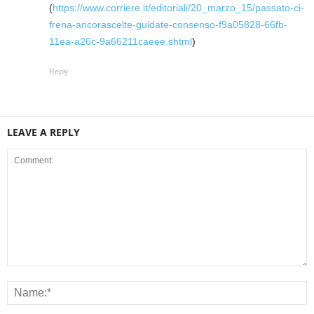
(
https://www.corriere.it/editoriali/20_marzo_15/passato-ci-
frena-ancorascelte-guidate-consenso-f9a05828-66fb-
11ea-a26c-9a66211caeee.shtml
)
Reply
LEAVE A REPLY