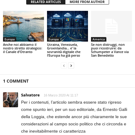
RELATED ARTICLES
MORE FROM AUTHOR
Europa
Europa
America
Anche noi abbiamo il
Ucraina, Venezuela,
Se non distruggi, non
nostro stretto strategico:
Groenlandia… e’ la
puoi ricostruire: da
il Canale d’Otranto
sovranità digitale che
Schumpeter a Vance via
l’Europa ha già perso
San Benedetto
1 COMMENT
Salvatore
16 Marzo 2020 At 11:17
Per i contenuti, l’articolo sembra essere stato ripreso
come spunto ieri, per un suo editoriale, da Ernesto Galli
della Loggia, che estende ancor più chiaramente le sue
considerazioni al campo socio politico che ci circonda e
che inevitabilmente ci caratterizza