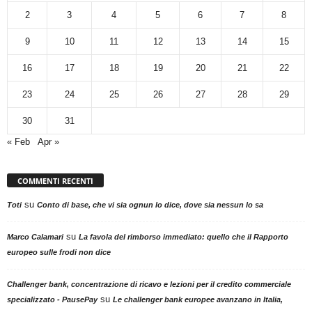
2
3
4
5
6
7
8
9
10
11
12
13
14
15
16
17
18
19
20
21
22
23
24
25
26
27
28
29
30
31
« Feb
Apr »
COMMENTI RECENTI
su
Toti
Conto di base, che vi sia ognun lo dice, dove sia nessun lo sa
su
Marco Calamari
La favola del rimborso immediato: quello che il Rapporto
europeo sulle frodi non dice
Challenger bank, concentrazione di ricavo e lezioni per il credito commerciale
su
specializzato - PausePay
Le challenger bank europee avanzano in Italia,