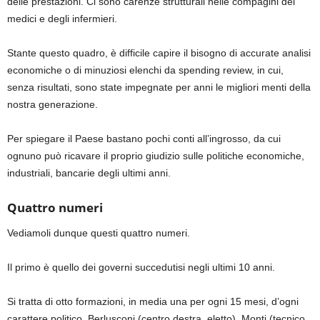
delle prestazioni. Ci sono carenze strutturali nelle compagini dei
medici e degli infermieri.
Stante questo quadro, è difficile capire il bisogno di accurate analisi
economiche o di minuziosi elenchi da spending review, in cui,
senza risultati, sono state impegnate per anni le migliori menti della
nostra generazione.
Per spiegare il Paese bastano pochi conti all’ingrosso, da cui
ognuno può ricavare il proprio giudizio sulle politiche economiche,
industriali, bancarie degli ultimi anni.
Quattro numeri
Vediamoli dunque questi quattro numeri.
Il primo è quello dei governi succedutisi negli ultimi 10 anni.
Si tratta di otto formazioni, in media una per ogni 15 mesi, d’ogni
carattere politico. Berlusconi (centro destra, eletto), Monti (tecnico,