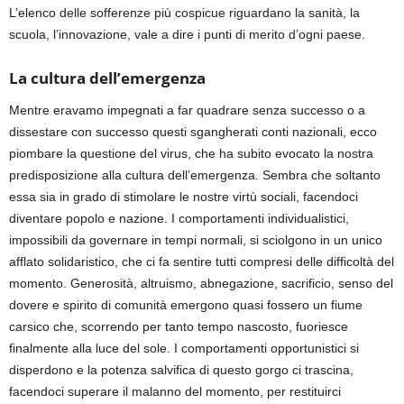
L’elenco delle sofferenze più cospicue riguardano la sanità, la
scuola, l’innovazione, vale a dire i punti di merito d’ogni paese.
La cultura dell’emergenza
Mentre eravamo impegnati a far quadrare senza successo o a
dissestare con successo questi sgangherati conti nazionali, ecco
piombare la questione del virus, che ha subito evocato la nostra
predisposizione alla cultura dell’emergenza. Sembra che soltanto
essa sia in grado di stimolare le nostre virtù sociali, facendoci
diventare popolo e nazione. I comportamenti individualistici,
impossibili da governare in tempi normali, si sciolgono in un unico
afflato solidaristico, che ci fa sentire tutti compresi delle difficoltà del
momento. Generosità, altruismo, abnegazione, sacrificio, senso del
dovere e spirito di comunità emergono quasi fossero un fiume
carsico che, scorrendo per tanto tempo nascosto, fuoriesce
finalmente alla luce del sole. I comportamenti opportunistici si
disperdono e la potenza salvifica di questo gorgo ci trascina,
facendoci superare il malanno del momento, per restituirci