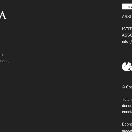
In 
ASSO
ISTI
ASSO
info 
in
right,
© Cop
Tutti 
dei co
condiz
Econo
esoci