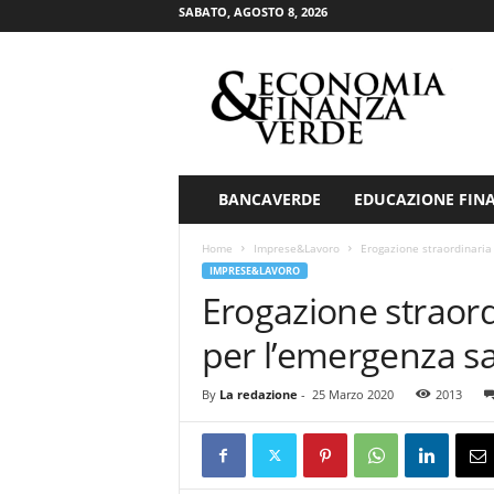
SABATO, AGOSTO 8, 2026
E
c
o
n
o
m
i
BANCAVERDE
EDUCAZIONE FIN
a
&
Home
Imprese&Lavoro
Erogazione straordinaria 
F
IMPRESE&LAVORO
i
Erogazione straordi
n
a
per l’emergenza sa
n
z
By
La redazione
-
25 Marzo 2020
2013
a
V
e
r
d