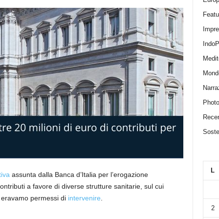
Featu
Impr
IndoP
Medit
Mond
Narra
Photo
Recen
Sosten
L
tiva
assunta dalla Banca d’Italia per l’erogazione
ontributi a favore di diverse strutture sanitarie, sul cui
ci eravamo permessi di
intervenire
.
2