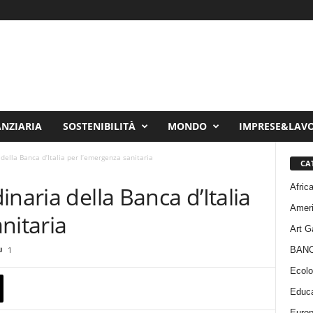
ANZIARIA
SOSTENIBILITÀ
MONDO
IMPRESE&LAV
della Banca d’Italia per l’emergenza sanitaria
CA
Afric
naria della Banca d’Italia
Amer
nitaria
Art G
BAN
1
Ecolo
Educa
Euro