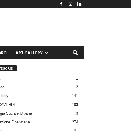
ORO
ART GALLERY
TEGORIE
a
1
ica
2
allery
141
CAVERDE
103
gia Sociale Urbana
3
zione Finanziaria
274
pa
81