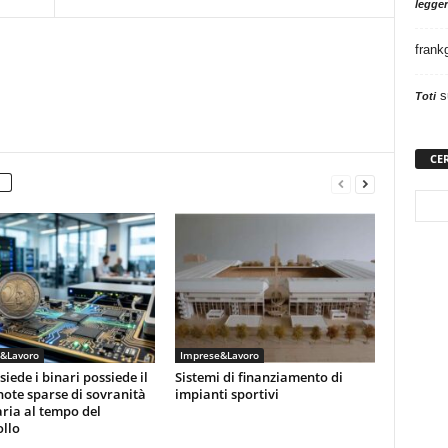
legger
frank
s
Toti
CE
&Lavoro
Imprese&Lavoro
siede i binari possiede il
Sistemi di finanziamento di
note sparse di sovranità
impianti sportivi
ria al tempo del
llo