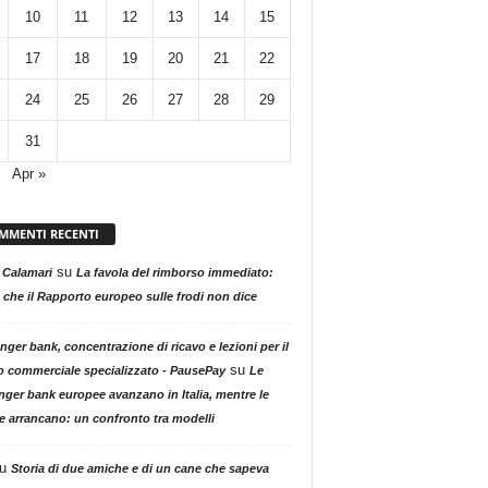
10
11
12
13
14
15
17
18
19
20
21
22
24
25
26
27
28
29
31
Apr »
MMENTI RECENTI
su
 Calamari
La favola del rimborso immediato:
 che il Rapporto europeo sulle frodi non dice
nger bank, concentrazione di ricavo e lezioni per il
su
o commerciale specializzato - PausePay
Le
nger bank europee avanzano in Italia, mentre le
ne arrancano: un confronto tra modelli
u
Storia di due amiche e di un cane che sapeva