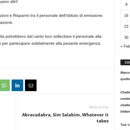
ano altri!
9
i e Risparmi tra il personale dell’Istituto di emissione
16
nazione.
23
lia potrebbero dal canto loro sollecitare il personale alla
30
ni per partecipare solidalmente alla pesante emergenza.
« Feb
CO
Marco
quello
Challe
credit
challe
Next article
italia
Abracadabra, Sim Salabim, Whatever it
takes
s
Toti