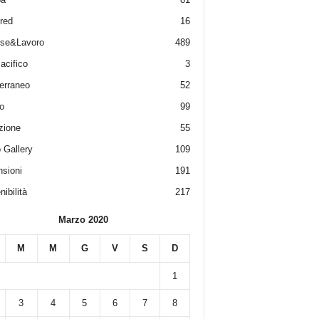
red
16
ese&Lavoro
489
acifico
3
erraneo
52
o
99
zione
55
 Gallery
109
sioni
191
ibilità
217
Marzo 2020
M
M
G
V
S
D
1
3
4
5
6
7
8