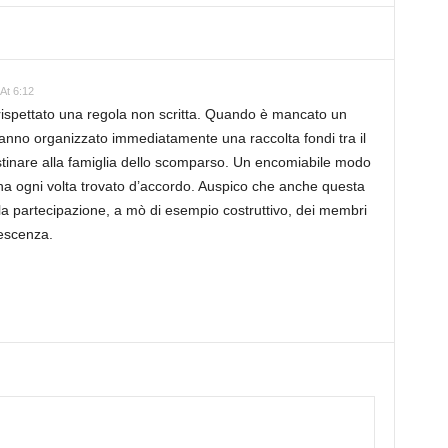
At 6:12
ispettato una regola non scritta. Quando è mancato un
hanno organizzato immediatamente una raccolta fondi tra il
stinare alla famiglia dello scomparso. Un encomiabile modo
ha ogni volta trovato d’accordo. Auspico che anche questa
la partecipazione, a mò di esempio costruttivo, dei membri
iescenza.