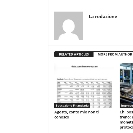
La redazione
RELATED ARTICLES
MORE FROM AUTHOR
Educazione Finanziaria
Imprese
Agosto, conto mio non ti
Chi pos
conosco
treno: 
moneta
protoco