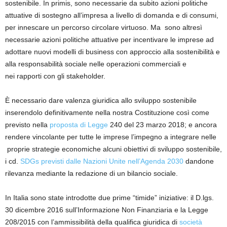
sostenibile. In primis, sono necessarie da subito azioni politiche
attuative di sostegno al
l’im
presa a livello di domanda e di consumi,
per innescare un percorso circolare
virtuoso
.
Ma s
ono altresì
necessarie azioni politiche attuative per incentivare le imprese ad
adottare nuovi modelli di business
con
approccio alla sostenibilità e
alla responsabilità sociale
nelle operazioni commerciali e
nei
rapporti con gli stakeholder.
È necessario dare
valenza giuridica
allo sviluppo sostenibile
inserendolo
definitivamente nella nostra Costituzione così come
previsto nella
proposta di Legge
240 del 23 marzo 2018; e ancora
rendere vincolante per tutte le imprese l’impegno a integrare nelle
proprie strategie economiche alcuni
obiettivi di sviluppo sostenibile
,
i cd.
SDGs
previsti dalle Nazioni Unite nell’Agenda 2030
dandone
rilevanza mediante la redazione di un bilancio sociale.
In
Italia sono state introdotte due prime “timide” iniziative:
il D.lgs.
30 dicembre 2016 sull’Informazione Non Finanziaria
e la Legge
208/2015 con l’ammissibilità della qualifica giuridica di
società