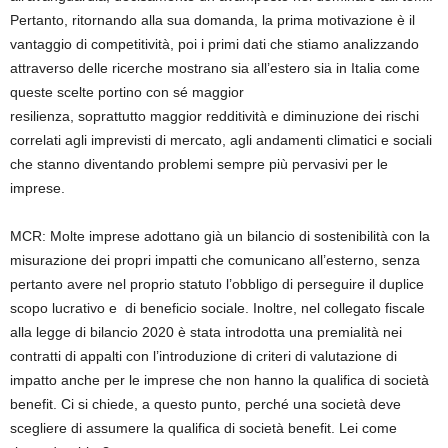
Pertanto, ritornando alla sua domanda,
la prima motivazione è
il
vantaggio di competitività, poi i
primi
dati che stiamo analizzando
attraverso delle ricerche mostrano sia
all’estero sia in Italia come
queste scelte portino con sé maggior
resilienza
,
soprattutto
maggior redditività e diminuzione dei rischi
correlati agli imprevisti
di mercato,
agli andamenti climatici e sociali
che stanno diventando problemi sempre più pervasivi per le
imprese.
MCR
:
Molte imprese adottano già un bilancio di sostenibilità con la
misurazione dei propri impatti che comunicano all’esterno, senza
pertanto avere nel proprio statuto l’obbligo di perseguire il duplice
scopo lucrativo e di beneficio sociale. Inoltre, nel collegato fiscale
alla legge di bilancio 2020 è stata introdotta una premialità nei
contratti di appalti con l’introduzione di criteri di valutazione di
impatto anche per le imprese che non hanno la qualifica di s
ocietà
b
enefit
.
Ci si chiede
, a questo punto, perché una società deve
scegliere di assumere la qualifica di s
ocietà
b
enefit
. Lei come