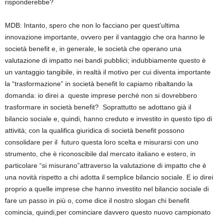
risponderebbe?
MDB
:
Intanto
,
spero che non lo facciano per quest’ultima
innovazione importante
, ovvero
per il vantaggio che ora hanno le
s
ocietà
b
enefit
e
,
in generale
,
le società che
operano
una
valutazion
e di impatto nei bandi pubblici; indubbiamente
questo è
un vantaggio tangibile
,
in realtà il
motivo per cui diventa importante
la
“
trasformazione
”
in società benefit
lo capiamo
ribaltando la
domanda
:
io
direi a queste imprese
perché
non si dovrebbero
trasformare
in
società
benefit
? S
oprattutto se adottano già il
bilancio
sociale
e
,
quindi
,
hanno creduto e investito in questo tipo
di
attività
;
con la qualifica
giuridica
di
s
ocietà
b
enefit
possono
consolidare per il
futuro
questa loro scelta e misurarsi con uno
strumento
,
che
è riconoscibile dal
mercato italiano e estero
,
in
particolare
“
si misurano
”
attraverso la
valutazione
di impatto
che
è
una novità
rispetto
a chi adotta il
semplice
bilancio sociale.
E io direi
proprio
a quelle imprese che han
n
o
investito nel bilancio sociale di
fare un passo in più
o
,
come dice
il nostro slogan chi benefit
co
mincia
,
quindi
,
per cominciare davvero questo nuovo campionato