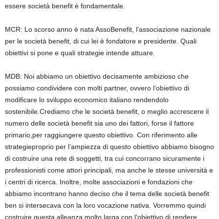
essere società benefit è
fondamentale
.
MCR
:
Lo scorso anno è nata
AssoBenefit
, l’associazione nazionale
per le società benefit, di cui lei è fondatore e presidente. Quali
obiettivi si pone e quali strategie intende attuare.
MDB
:
Noi abbiamo un obiettivo decisamente ambizioso che
possiamo condividere con molti
partner
,
ovvero
l’obiettivo di
modificare lo
sviluppo
economico
italiano rendendolo
sostenibile
.
C
rediamo che
le
società benefit,
o meglio
accrescere
il
numero delle s
ocietà benefit
sia uno dei fattori, forse il
fattore
primario
,
per raggiungere questo obiettivo. Con
riferimento
alle
strategie
proprio per l’ampiezza di questo obiettivo abbiamo
bisogno
di costruire una rete di soggetti
,
tra cui
concorrano
sicuramente
i
professionisti
come
attori principali,
ma
anche
le stesse università
e
i centri di ricerca. Inoltre, m
olte associazioni e fondazioni che
abbiamo incontrano
hanno
deciso che il tema
delle
società benefit
ben si interseca
va
con la
loro
vocazione
nativa
.
Vorremmo quindi
costruire questa alleanza molto larga con l’obiettivo di rendere