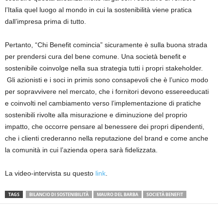
l’Italia quel luogo al mondo
in cui la
sostenibilità
viene pratica
dall’impresa prima di tutto
.
Pertanto
,
“Chi Benefit comincia”
sicuramente è sulla buona strada
per prendersi cura del bene comune. Una società benefit e
sostenibile
coinvolge nel
la
sua strategia tutti i propri stakeholder.
Gli azionisti e i soci in primis
sono consapevoli
che è l’unico modo
per sopravvivere nel mercato, che i fornitori
devono essere
educati
e coinvolti nel cambiamento verso l’implementazione di pratiche
sostenibili rivolte alla misurazione e diminuzione del proprio
impatto,
che occorre pensare al benessere dei propri
dipendenti,
che
i clienti
crederanno
nella reputazione del brand e
come anche
la
comunità in cui l’azienda opera sarà fidelizzata.
La video-intervista su questo
link
.
TAGS
BILANCIO DI SOSTENIBILITÀ
MAURO DEL BARBA
SOCIETÀ BENEFIT