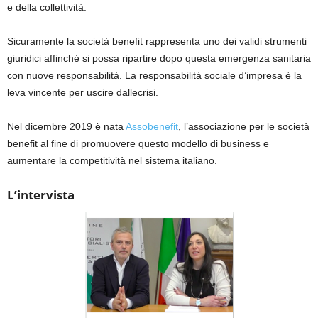
e della collettività.
Sicuramente la società benefit rappresenta
uno dei validi strumenti
giuridici
affinché si possa ripartire dopo questa emergenza sanitaria
con nuove responsabilità
. L
a responsabilità sociale d’impresa è la
leva vincente per
uscire dalle
crisi.
N
el dicembre 2019 è
nata
Assobenefit
,
l’associazione per le società
ben
e
fit
a
l fine di promuovere
questo modello di business
e
aumentare la competitività nel
sistema
italiano
.
L’intervista