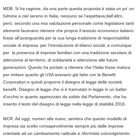
MDB
:
Si
ha ragione,
da una parte questa proposta è stata un po’ un
fulmine a ciel sereno in Italia
,
nessuno se l
’aspettava;
dall’altro
,
però
,
secondo
una mia valutazione personale come legislatore tanti
elementi facevano ritenere che proprio
il tessuto economico
italiano
fosse all’avanguardia
per la sua
lunga tradizione di responsabilità
sociale di impresa,
per
l’introduzione di bilanci sociali
, e
comunque
per la presenza di
imprese familiari con
una
tradizione secolare di
attenzione al territorio, di solidarietà e attenzione alle future
generazioni. Questo ha portato a ritenere che l’Italia fosse matura
per imitare quanto gli USA
avevano
già fatto con le Benefit
Corporation e quindi proporre il disegno di legge
delle
società
benefit. Disegno di legge che si è tramutato in legge in un batter
d’occhio
in quanto
apprezzato
da subito
dal
Parlamento
, che ha
inserito il testo del disegno di legge nella legge di stabilità 2016.
MCR
:
Ad oggi, numeri alla mano, sembra che questo modello di
impresa sia scelto consapevolmente sempre più dalle imprese
orientate ad un cambiamento radicale e riformista coinvolgimento