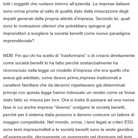
tutti i soggetti che ruotano intorno all’azienda. Le imprese italiane
sono ormai pronte al salto di qualità dato dalla
misurazione degli
impatti generati dalla propria attività d’impresa. Secondo lei
,
quali
sono le motivazioni ulteriori che potrebbero spingere gli
imprenditori a scegliere la società benefit come nuovo paradigma
imprenditoriale?
MDB
:
Fin qui chi ha scelto di “trasformarsi” o di crearsi
direttamente
come società
benefit
lo ha fatto perché
sostanzialmente
ha
riconosciuto nella legge un
modello d’impresa
che
era quello che
aveva già
adottato; come dicevo prima
,
imprese
tradizionali
a
carattere
familiare che d
a decenni rispettavano
già determinati
principi
con
questa legge hanno indossato
un vestito come se fosse
stato fatto su misura per loro. Ora si tratta di passare ad una nuova
fase
in cui anche imprese
“
diverse
”
scelgano
le
società
benefit
,
perché per il sistema
Italia
possono
e
devono
costruire
un
f
attore di
maggior
competitività
.
Nel mondo
,
ormai
,
i temi legati ai criteri ESG
sono temi
imprescindibili
e le
società
benefit sono la veste giuridica
all’avanguardia
,
decisamente un
avamposto
nel dominare tali temi
.