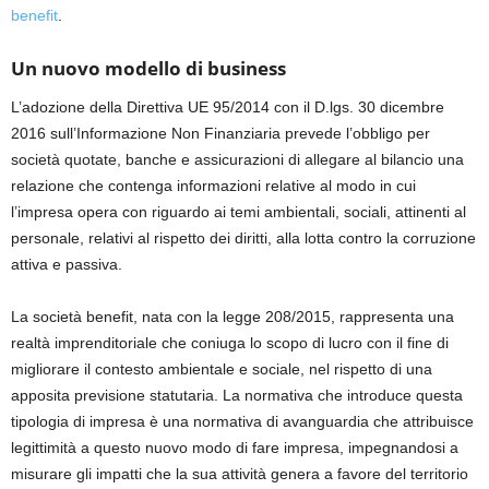
benefit
.
Un nuovo modello di business
L
’adozione della
Direttiva UE 95/2014 con
il D
.
lgs. 30 dicembre
2016 sull’Informazione Non Finanziaria prevede l’obbligo per
società quotate, banche e assicurazioni di allegare al bilancio una
relazione che contenga informazioni relative al modo in cui
l’impresa opera con riguardo ai temi ambientali, sociali, attinenti al
personale, relativi al rispetto dei diritti, alla lotta contro la corruzione
atti
va e passiva.
L
a
società benefit
, nata
con
la legge 208/2015, rappresenta una
realtà
imprenditoriale
che coniuga l
o scopo di lucro
con il
fine di
migliorare
il
contesto ambientale e so
ciale, nel rispetto di una
apposita previsione statutaria
.
La normativa che introduce questa
tipologia
di
impresa è una
normativa
di avanguardia
che attribuisce
legittimità a questo nuovo modo
di
fare impresa, impegnandosi
a
misurare gli impatti che la sua attività genera a favore del territorio