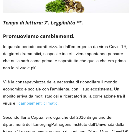
Tempo di lettura: 7’. Leggibilità **.
Promuoviamo cambiamenti.
In questo periodo caratterizzato dall’emergenza
da
virus Covid
-19
,
da giorni drammatici, sospesi e incerti, viene spontaneo pensare
che nulla sarà come prima, e soprattutto che quello che era prima
non lo si vuole più.
Vi è la consapevolezza della necessità di riconciliare il mondo
economico e sociale con l’ambiente, con il suo ecosistema. Un
monito arriva da molti studiosi e ricercatori sulla correlazione tra il
virus e i
cambiamenti climatici
.
Secondo
Ilaria Capua, virologa che dal 2016 dirige uno dei
dipartimenti dell’
Emerging
Pathogens
Institute
dell’Università della
Florida “Tre coronavirus in meno di vent’anni (
Sars
,
Mers
, Covid19)