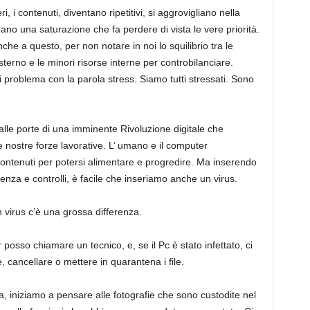
 i contenuti, diventano ripetitivi, si aggrovigliano nella
reano una saturazione che fa perdere di vista le vere priorità.
he a questo, per non notare in noi lo squilibrio tra le
esterno e le minori risorse interne per controbilanciare.
 problema con la parola stress. Siamo tutti stressati. Sono
alle porte di una imminente Rivoluzione digitale che
e nostre forze lavorative. L’ umano e il computer
contenuti per potersi alimentare e progredire. Ma inserendo
nza e controlli, è facile che inseriamo anche un virus.
 virus c’è una grossa differenza.
sso chiamare un tecnico, e, se il Pc è stato infettato, ci
e, cancellare o mettere in quarantena i file.
, iniziamo a pensare alle fotografie che sono custodite nel