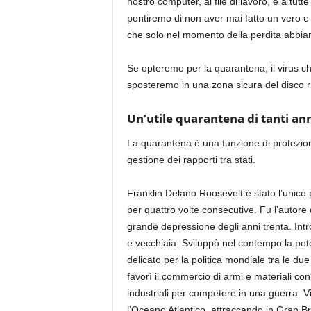
nostro computer, ai file di lavoro, e a tu
pentiremo di non aver mai fatto un vero e 
che solo nel momento della perdita abbi
Se opteremo per la quarantena, il virus c
sposteremo in una zona sicura del disco rig
Un’utile quarantena di tanti an
La quarantena è una funzione di protezione
gestione dei rapporti tra stati.
Franklin Delano Roosevelt è stato l’unico pr
per quattro volte consecutive. Fu l’autore
grande depressione degli anni trenta. Intr
e vecchiaia. Sviluppò nel contempo la pot
delicato per la politica mondiale tra le du
favorì il commercio di armi e materiali co
industriali per competere in una guerra. V
l’Oceano Atlantico, attraccando in Gran Bre