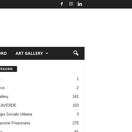
ORO
ART GALLERY
TEGORIE
a
1
ica
2
allery
141
CAVERDE
103
gia Sociale Urbana
3
zione Finanziaria
275
pa
81