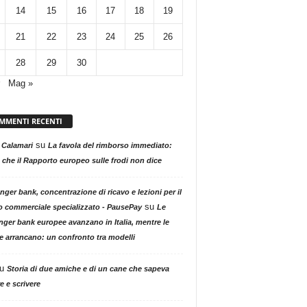
14
15
16
17
18
19
21
22
23
24
25
26
28
29
30
Mag »
MMENTI RECENTI
su
 Calamari
La favola del rimborso immediato:
 che il Rapporto europeo sulle frodi non dice
nger bank, concentrazione di ricavo e lezioni per il
su
o commerciale specializzato - PausePay
Le
nger bank europee avanzano in Italia, mentre le
ne arrancano: un confronto tra modelli
u
Storia di due amiche e di un cane che sapeva
e e scrivere