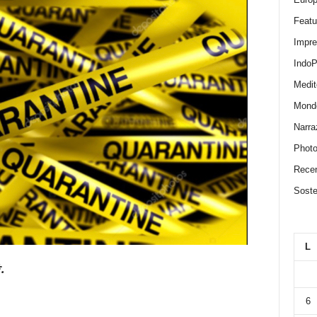
Featu
Impr
IndoP
Medit
Mond
Narra
Photo
Recen
Sosten
L
.
6