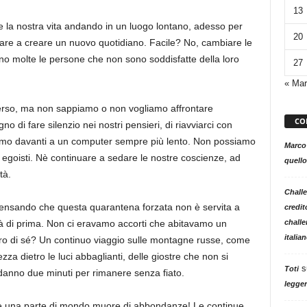
13
 la nostra vita andando in un luogo lontano, adesso per
20
re a creare un nuovo quotidiano. Facile? No, cambiare le
ano molte le persone che non sono soddisfatte della loro
27
« Mar
verso, ma non sappiamo o non vogliamo affrontare
CO
di fare silenzio nei nostri pensieri, di riavviarci con
mo davanti a un computer sempre più lento. Non possiamo
Marco
 egoisti. Nè continuare a sedare le nostre coscienze, ad
quello
tà.
Challe
pensando che questa quarantena forzata non è servita a
credit
challe
età di prima. Non ci eravamo accorti che abitavamo un
italia
tro di sé? Un continuo viaggio sulle montagne russe, come
zza dietro le luci abbaglianti, delle giostre che non si
s
Toti
danno due minuti per rimanere senza fiato.
legger
 una parte di mondo muore di abbondanze! Le continue