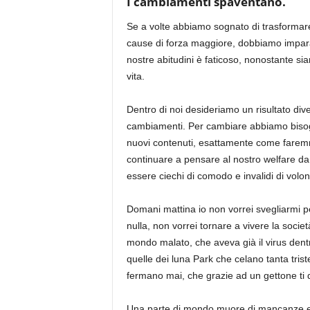
I cambiamenti spaventano.
Se a volte abbiamo sognato di trasformare
cause di forza maggiore, dobbiamo impara
nostre abitudini è faticoso, nonostante si
vita.
Dentro di noi desideriamo un risultato di
cambiamenti. Per cambiare abbiamo bisogno 
nuovi contenuti, esattamente come farem
continuare a pensare al nostro welfare da
essere ciechi di comodo e invalidi di volon
Domani mattina io non vorrei svegliarmi 
nulla, non vorrei tornare a vivere la soci
mondo malato, che aveva già il virus den
quelle dei luna Park che celano tanta triste
fermano mai, che grazie ad un gettone ti 
Una parte di mondo muore di mancanze e