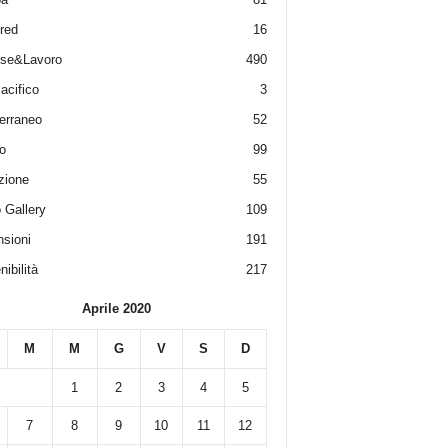
red
16
ese&Lavoro
490
acifico
3
erraneo
52
o
99
zione
55
 Gallery
109
sioni
191
ibilità
217
Aprile 2020
M
M
G
V
S
D
1
2
3
4
5
7
8
9
10
11
12