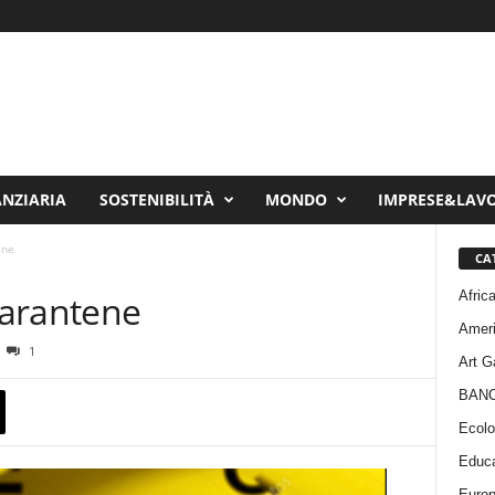
ANZIARIA
SOSTENIBILITÀ
MONDO
IMPRESE&LAV
ene
CA
Afric
quarantene
Amer
1
Art G
BAN
Ecolo
Educa
Euro