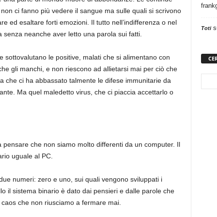
frank
non ci fanno più vedere il sangue ma sulle quali si scrivono
are ed esaltare forti emozioni. Il tutto nell’indifferenza o nel
s
Toti
 senza neanche aver letto una parola sui fatti.
e sottovalutano le positive, malati che si alimentano con
CE
he gli manchi, e non riescono ad allietarsi mai per ciò che
a che ci ha abbassato talmente le difese immunitarie da
ante. Ma quel maledetto virus, che ci piaccia accettarlo o
 pensare che non siamo molto differenti da un computer. Il
rio uguale al PC.
due numeri: zero e uno, sui quali vengono sviluppati i
o il sistema binario è dato dai pensieri e dalle parole che
l caos che non riusciamo a fermare mai.