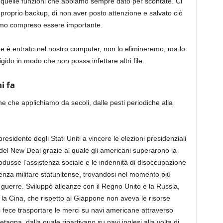
tte quelle funzioni che abbiamo sempre dato per scontate. Ci
proprio backup, di non aver posto attenzione e salvato ciò
amo compreso essere importante.
he è entrato nel nostro computer, non lo elimineremo, ma lo
ido in modo che non possa infettare altri file.
ni fa
 che applichiamo da secoli, dalle pesti periodiche alla
esidente degli Stati Uniti a vincere le elezioni presidenziali
 del New Deal grazie al quale gli americani superarono la
odusse l’assistenza sociale e le indennità di disoccupazione
enza militare statunitense, trovandosi nel momento più
e guerre. Sviluppò alleanze con il Regno Unito e la Russia,
n la Cina, che rispetto al Giappone non aveva le risorse
i fece trasportare le merci su navi americane attraverso
tagna, dalla quale ripartivano su navi inglesi alla volta di