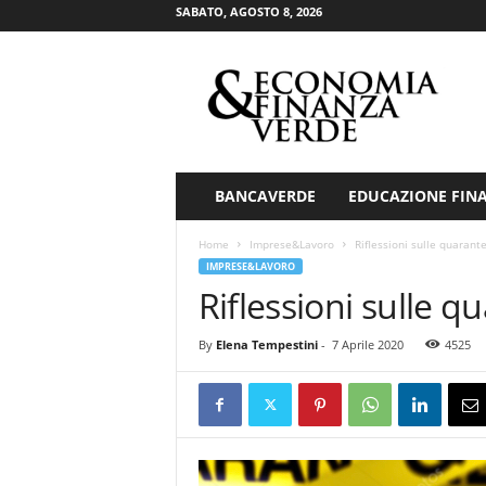
SABATO, AGOSTO 8, 2026
E
c
o
n
o
m
i
BANCAVERDE
EDUCAZIONE FIN
a
&
Home
Imprese&Lavoro
Riflessioni sulle quarant
F
IMPRESE&LAVORO
i
Riflessioni sulle 
n
a
By
Elena Tempestini
-
7 Aprile 2020
4525
n
z
a
V
e
r
d