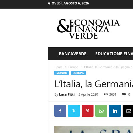
GIOVEDÌ, AGOSTO 6, 2026
E
c
o
n
o
m
i
BANCAVERDE
EDUCAZIONE FIN
a
&
Home
Europa
L’Italia, la Germania e la Spagnola
F
MONDO
EUROPA
i
L’Italia, la German
n
a
By
Luca Pitti
-
5 Aprile 2020
3631
0
n
z
a
V
e
r
d