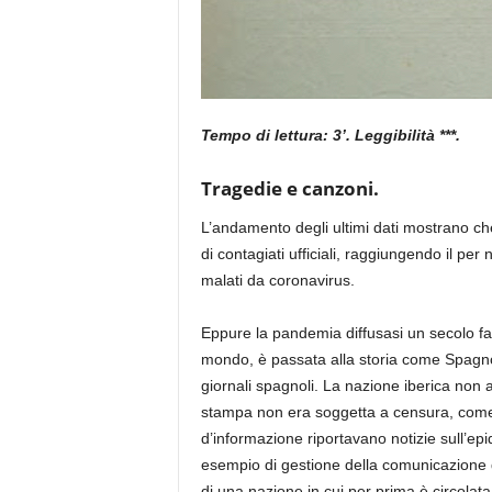
Tempo di lettura: 3’. Leggibilità ***.
Tragedie e canzoni.
L’andamento degli ultimi dati mostrano ch
di con
tagiati
ufficiali
, raggiungen
do
il
per 
malati
da coronavirus
.
Eppure la pandemia diffusas
i
un secolo fa
mondo
,
è passata alla storia come Spagnol
giornali spagnoli.
La nazione iberica
non a
stampa non
era soggetta a censura, come 
d’informazione riportavano
notizie sull’ep
esempio di gestione della comunicazione
di una nazione in cui per prima è circolata