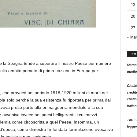
13
20
27
« Mar
CO
e
la S
pagna tende a superare
il nostro Paese per numero
Marco
nulla
ambi
to primato di prima nazione in E
uropa per
quello
Challe
,
che provocò
nel periodo 1918-1920
milioni di morti nel
credit
challe
a solo perché la sua esistenza fu riportata per prima dai
italia
veva preso parte alla prima guerra mondiale e la sua
avveniva invece nei paesi belligeranti
,
i
cui
mezzi
s
Toti
idemia
come circoscritta
a quel Paese
.
Insomma, u
n
legger
d’epoca
, come dimostra l’infondata
formulazione
evocativa
 la notizia e non l’epidemia
.