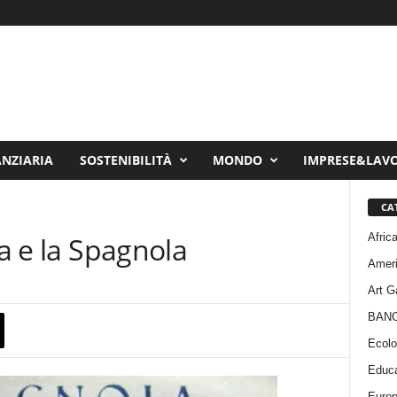
ANZIARIA
SOSTENIBILITÀ
MONDO
IMPRESE&LAV
CA
Afric
ia e la Spagnola
Amer
Art G
BAN
Ecolo
Educa
Euro