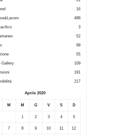
red
16
ese&Lavoro
488
acifico
3
erraneo
52
o
99
zione
55
 Gallery
109
sioni
191
ibilità
217
Aprile 2020
M
M
G
V
S
D
1
2
3
4
5
7
8
9
10
11
12