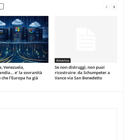
America
, Venezuela,
Se non distruggi, non puoi
ndia… e’ la sovranità
ricostruire: da Schumpeter a
e che l’Europa ha già
Vance via San Benedetto