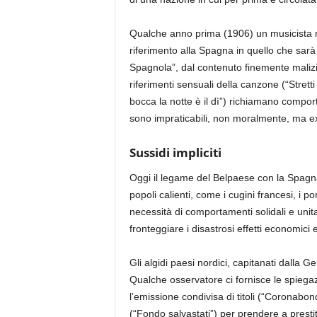
Qualche anno prima (1906) un musicista 
riferimento alla Spagna in quello che sarà
Spagnola
”
, dal conte
nuto finemente
maliz
riferimenti sensuali
della canzone (“
Stretti
bocca la notte è il dì
”) richiamano comport
sono
impraticabili
,
non moralmente
,
ma
e
Sussidi impliciti
Oggi il legame del
Belp
aese con la Spagna
popoli calienti, co
me i cugini francesi, i po
necessità di comportamenti solidali e unita
fronteggiare
i disastrosi effetti economici e
Gli algidi paesi nordici, capitanati dalla 
Qualche
osservatore
ci fornisce le spiega
l’emissione condivisa di titoli (“
Coronabon
(“F
ondo
salvastati
”) per prendere a
presti