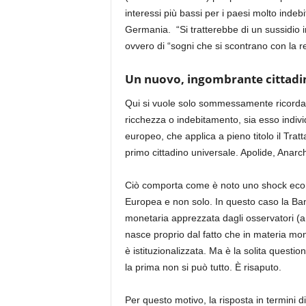
interessi più bassi per i paesi molto
indebit
Germania. “Si
tratterebbe di un sussidio i
ovvero
di
“sogni che si scontrano con la re
Un nuovo, ingombrante cittadi
Qui si vuole solo sommessa
mente ricordar
ricchezza o i
ndebitamento
,
sia
esso individ
europeo, che applica a pieno titolo il Tratt
primo cittadino universale. Apolide, Anarch
Ciò comporta come è
noto uno
shock
eco
Europea e non solo. In questo caso la
Ba
monetaria
apprezzata dagli osservatori (a p
nasce proprio dal fatto che in materia mo
è istituzionalizzata
. Ma è la solita question
la prima non si può tutto. È risaputo.
Per questo motivo,
la risposta in termini d