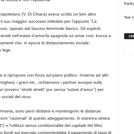
frank
napoletano
(V. Di Chiara)
aveva scritto un ben altro
s
Toti
 il suo maggior successo intitolato per l’appunto
“
La
ioso
,
ispirato
dal
fascino
femminile iberico. Gli
espliciti
 stretti nell’estasi
d’amor/la spagnola sa amar così, bocca a
CE
amenti che, in epoca di distanziamento sociale,
x
lege
.
 si ripropone
con forza
sul piano politico.
Insieme ad altri
rtoghesi, i greci etc., richiama
no
i
partner europei
su
l
la
ri
(ovvero “stretti
stretti
” pur senza “estasi d’amor”)
per
 sociali del virus.
Germania, sono però riluttanti e mantengono le distanze.
zioni “razionali” di questo atteggiamento: in estrema sintesi
d
”) o l’utilizzo senza condizionalità del
capitale del
Mes
to
fondi sul mercato
comporterebbe il pagamento di tassi di