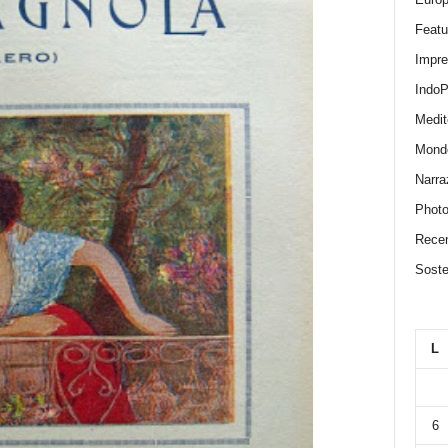
Featu
Impr
IndoP
Medit
Mond
Narra
Photo
Recen
Sosten
L
6