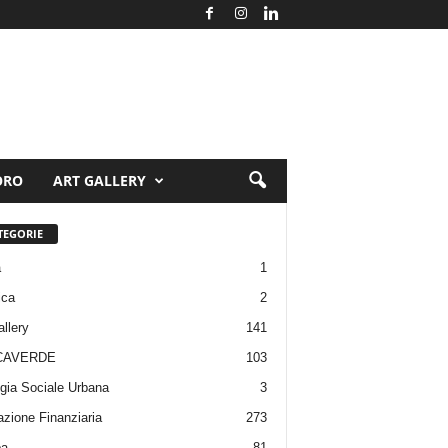
ORO
ART GALLERY
TEGORIE
a
1
ica
2
allery
141
CAVERDE
103
gia Sociale Urbana
3
zione Finanziaria
273
pa
81