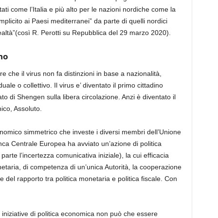
ati
come l’Italia e più alto per
le
nazioni
nordiche come la
mplicito ai Paesi mediterranei” da parte di quelli nordici
altà”
(così R. Perotti su Repubblica del 29 marzo 2020).
no
e che il virus non fa distinzioni in base a nazionalità,
uale o collettivo
. Il virus e’ diventato il primo cittadino
ato di Shengen sulla libera circolazione. Anzi è diventato il
ico, Assoluto.
nomico
simmetrico
che investe i diversi membri dell’Unione
nca
Centrale Europea
ha avviato un’azione di politica
arte l’incertezza comunicativa iniziale), la cui efficacia
netaria
,
di competenza di un’unica Autorità
,
la cooperazione
e del rapporto tra politica monetaria e politica fiscale. Con
i
i
ni
ziat
ive di politica economica
non può che essere