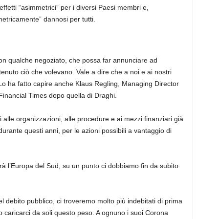
fetti “asimmetrici”
per i diversi
Paesi
membri
e
,
etricamente”
dannosi per tutti.
 con qualche negoziato, che possa far annunciare ad
tenuto ciò che volevano. Vale a dire che a noi e ai nostri
Lo ha fatto capire anche Klaus Regling, Managing Director
 Financial Times dopo quella di Draghi.
i alle organizzazioni, alle procedure e ai mezzi finanziari già
durante questi anni, per le azioni possibili a vantaggio di
rà l’Europa del Sud, su un punto ci dobbiamo fin da subito
l debito pubblico, ci troveremo molto più indebitati di prima
 caricarci da soli questo peso. A ognuno i suoi Corona