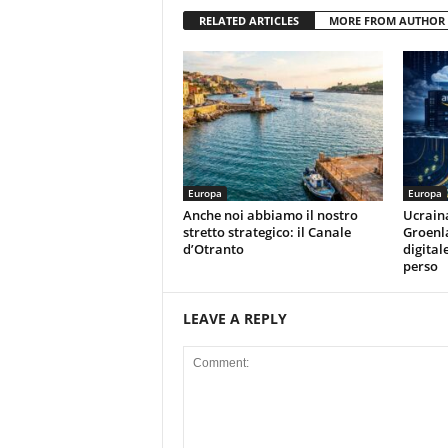
RELATED ARTICLES
MORE FROM AUTHOR
Europa
Europa
Anche noi abbiamo il nostro
Ucraina
stretto strategico: il Canale
Groenla
d’Otranto
digital
perso
LEAVE A REPLY