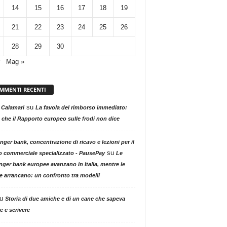
14
15
16
17
18
19
21
22
23
24
25
26
28
29
30
Mag »
MMENTI RECENTI
su
 Calamari
La favola del rimborso immediato:
 che il Rapporto europeo sulle frodi non dice
nger bank, concentrazione di ricavo e lezioni per il
su
o commerciale specializzato - PausePay
Le
nger bank europee avanzano in Italia, mentre le
ne arrancano: un confronto tra modelli
u
Storia di due amiche e di un cane che sapeva
e e scrivere