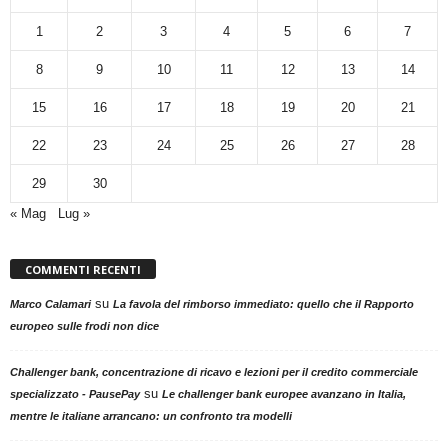
1
2
3
4
5
6
7
8
9
10
11
12
13
14
15
16
17
18
19
20
21
22
23
24
25
26
27
28
29
30
« Mag
Lug »
COMMENTI RECENTI
su
Marco Calamari
La favola del rimborso immediato: quello che il Rapporto
europeo sulle frodi non dice
Challenger bank, concentrazione di ricavo e lezioni per il credito commerciale
su
specializzato - PausePay
Le challenger bank europee avanzano in Italia,
mentre le italiane arrancano: un confronto tra modelli