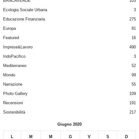
BANCAVERDE
103
Ecologia Sociale Urbana
3
Educazione Finanziaria
275
Europa
81
Featured
16
Imprese&Lavoro
490
IndoPacifico
3
Mediterraneo
52
Mondo
99
Narrazione
55
Photo Gallery
109
Recensioni
191
Sostenibilità
217
Giugno 2020
L
M
M
G
V
S
D