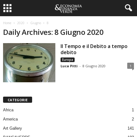
Home
2020
Giugno
8
Daily Archives: 8 Giugno 2020
Il Tempo e il Debito a tempo
debito
Europa
Luca Pitti
-
8 Giugno 2020
1
CATEGORIE
Africa
1
America
2
Art Gallery
141