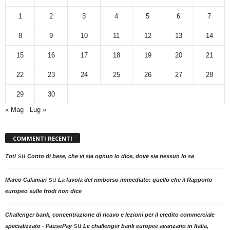
1
2
3
4
5
6
7
8
9
10
11
12
13
14
15
16
17
18
19
20
21
22
23
24
25
26
27
28
29
30
« Mag
Lug »
COMMENTI RECENTI
su
Toti
Conto di base, che vi sia ognun lo dice, dove sia nessun lo sa
su
Marco Calamari
La favola del rimborso immediato: quello che il Rapporto
europeo sulle frodi non dice
Challenger bank, concentrazione di ricavo e lezioni per il credito commerciale
su
specializzato - PausePay
Le challenger bank europee avanzano in Italia,