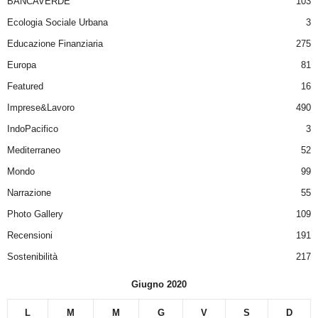
BANCAVERDE
103
Ecologia Sociale Urbana
3
Educazione Finanziaria
275
Europa
81
Featured
16
Imprese&Lavoro
490
IndoPacifico
3
Mediterraneo
52
Mondo
99
Narrazione
55
Photo Gallery
109
Recensioni
191
Sostenibilità
217
Giugno 2020
L
M
M
G
V
S
D