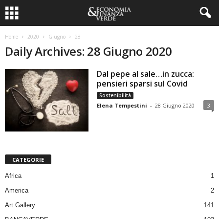
Home
2020
Giugno
28
Daily Archives: 28 Giugno 2020
Dal pepe al sale…in zucca:
pensieri sparsi sul Covid
Sostenibilità
Elena Tempestini
-
28 Giugno 2020
3
CATEGORIE
Africa
1
America
2
Art Gallery
141