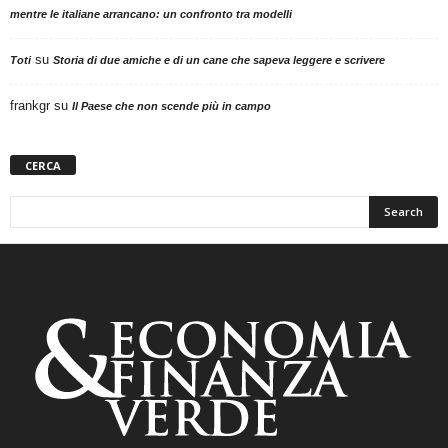
mentre le italiane arrancano: un confronto tra modelli
su
Toti
Storia di due amiche e di un cane che sapeva leggere e scrivere
frankgr
su
Il Paese che non scende più in campo
CERCA