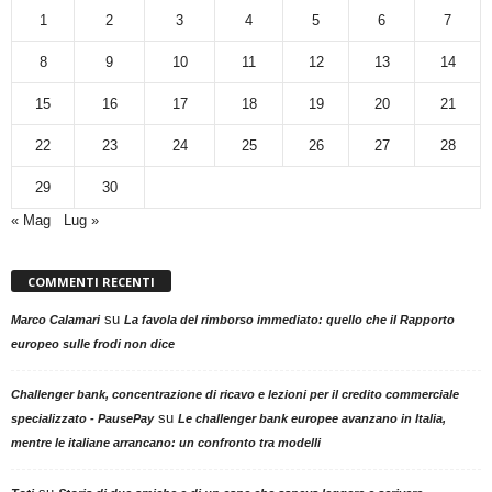
1
2
3
4
5
6
7
8
9
10
11
12
13
14
15
16
17
18
19
20
21
22
23
24
25
26
27
28
29
30
« Mag
Lug »
COMMENTI RECENTI
su
Marco Calamari
La favola del rimborso immediato: quello che il Rapporto
europeo sulle frodi non dice
Challenger bank, concentrazione di ricavo e lezioni per il credito commerciale
su
specializzato - PausePay
Le challenger bank europee avanzano in Italia,
mentre le italiane arrancano: un confronto tra modelli