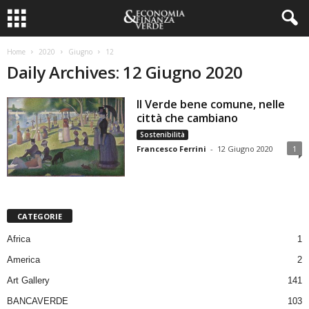
Home
2020
Giugno
12
Daily Archives: 12 Giugno 2020
Il Verde bene comune, nelle
città che cambiano
Sostenibilità
Francesco Ferrini
-
12 Giugno 2020
1
CATEGORIE
Africa
1
America
2
Art Gallery
141
BANCAVERDE
103