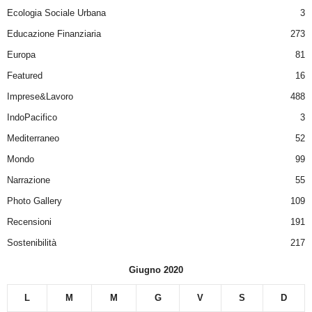
Ecologia Sociale Urbana
3
Educazione Finanziaria
273
Europa
81
Featured
16
Imprese&Lavoro
488
IndoPacifico
3
Mediterraneo
52
Mondo
99
Narrazione
55
Photo Gallery
109
Recensioni
191
Sostenibilità
217
Giugno 2020
L
M
M
G
V
S
D