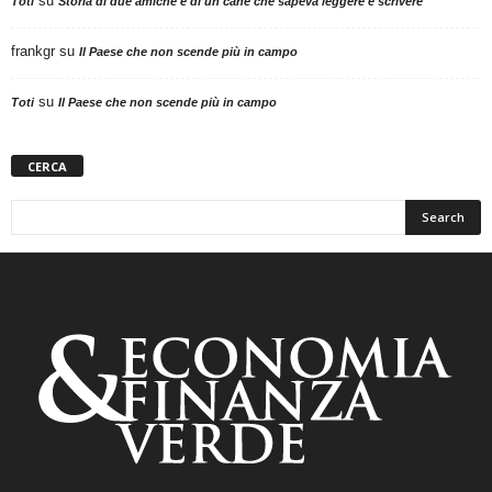
su
Toti
Storia di due amiche e di un cane che sapeva leggere e scrivere
frankgr
su
Il Paese che non scende più in campo
su
Toti
Il Paese che non scende più in campo
CERCA