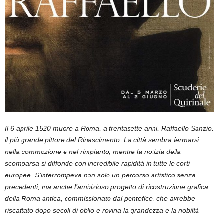
Il 6 aprile 1520 muore a Roma, a trentasette anni, Raffaello Sanzio,
il più grande pittore del Rinascimento. La città sembra fermarsi
nella commozione e nel rimpianto, mentre la notizia della
scomparsa si diffonde con incredibile rapidità in tutte le corti
europee. S’interrompeva non solo un percorso artistico senza
precedenti, ma anche l’ambizioso progetto di ricostruzione grafica
della Roma antica, commissionato dal pontefice, che avrebbe
riscattato dopo secoli di oblio e rovina la grandezza e la nobiltà