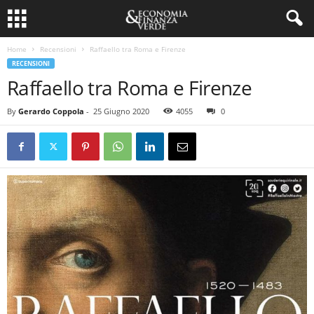
Home
Recensioni
Raffaello tra Roma e Firenze
RECENSIONI
Raffaello tra Roma e Firenze
By
Gerardo Coppola
-
25 Giugno 2020
4055
0