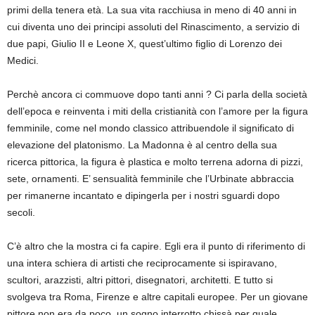
primi della tenera età. La sua vita racchiusa in meno di 40 anni in
cui diventa uno dei principi assoluti del Rinascimento, a servizio di
due papi, Giulio II e Leone X, quest’ultimo figlio di Lorenzo dei
Medici.
Perchè ancora ci commuove dopo tanti anni ? Ci parla della società
dell’epoca e reinventa i miti della cristianità con l’amore per la figura
femminile, come nel mondo classico attribuendole il significato di
elevazione del platonismo. La Madonna è al centro della sua
ricerca pittorica, la figura è plastica e molto terrena adorna di pizzi,
sete, ornamenti. E’ sensualità femminile che l’Urbinate abbraccia
per rimanerne incantato e dipingerla per i nostri sguardi dopo
secoli.
C’è altro che la mostra ci fa capire. Egli era il punto di riferimento di
una intera schiera di artisti che reciprocamente si ispiravano,
scultori, arazzisti, altri pittori, disegnatori, architetti. E tutto si
svolgeva tra Roma, Firenze e altre capitali europee. Per un giovane
pittore non era da poco, un sogno interrotto chissà per quale