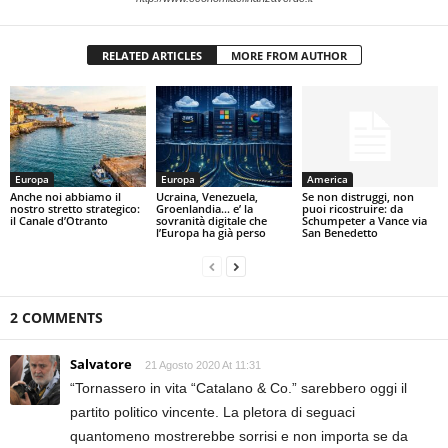
RELATED ARTICLES
MORE FROM AUTHOR
Europa
Europa
America
Anche noi abbiamo il
Ucraina, Venezuela,
Se non distruggi, non
nostro stretto strategico:
Groenlandia… e’ la
puoi ricostruire: da
il Canale d’Otranto
sovranità digitale che
Schumpeter a Vance via
l’Europa ha già perso
San Benedetto
2 COMMENTS
Salvatore
21 Agosto 2020 At 11:31
“Tornassero in vita “Catalano & Co.” sarebbero oggi il
partito politico vincente. La pletora di seguaci
quantomeno mostrerebbe sorrisi e non importa se da