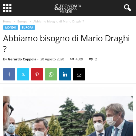
Home
Europa
Abbiamo bisogno di Mario Draghi ?
MONDO
EUROPA
Abbiamo bisogno di Mario Draghi
?
By
Gerardo Coppola
-
20 Agosto 2020
4509
2