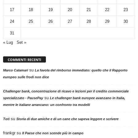
17
18
19
20
21
22
23
24
25
26
27
28
29
30
31
« Lug
Set »
COMMENTI RECENTI
su
Marco Calamari
La favola del rimborso immediato: quello che il Rapporto
europeo sulle frodi non dice
Challenger bank, concentrazione di ricavo e lezioni per il credito commerciale
su
specializzato - PausePay
Le challenger bank europee avanzano in Italia,
mentre le italiane arrancano: un confronto tra modelli
su
Toti
Storia di due amiche e di un cane che sapeva leggere e scrivere
frankgr
su
Il Paese che non scende più in campo