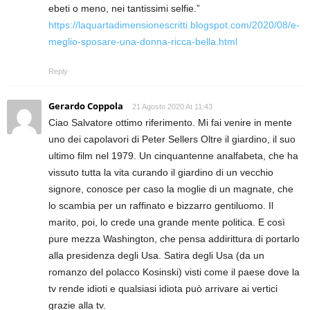
ebeti o meno, nei tantissimi selfie.”
https://laquartadimensionescritti.blogspot.com/2020/08/e-
meglio-sposare-una-donna-ricca-bella.html
Reply
Gerardo Coppola
21 Agosto 2020 At 11:43
Ciao Salvatore ottimo riferimento. Mi fai venire in mente
uno dei capolavori di Peter Sellers Oltre il giardino, il suo
ultimo film nel 1979. Un cinquantenne analfabeta, che ha
vissuto tutta la vita curando il giardino di un vecchio
signore, conosce per caso la moglie di un magnate, che
lo scambia per un raffinato e bizzarro gentiluomo. Il
marito, poi, lo crede una grande mente politica. E così
pure mezza Washington, che pensa addirittura di portarlo
alla presidenza degli Usa. Satira degli Usa (da un
romanzo del polacco Kosinski) visti come il paese dove la
tv rende idioti e qualsiasi idiota può arrivare ai vertici
grazie alla tv.