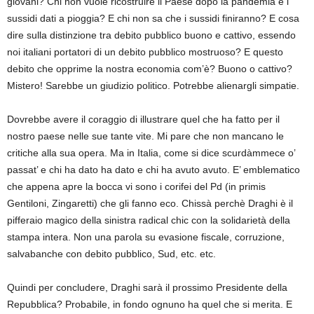
giovani? Chi non vuole ricostruire il Paese dopo la pandemia e i
sussidi dati a pioggia? E chi non sa che i sussidi finiranno? E cosa
dire sulla distinzione tra debito pubblico buono e cattivo, essendo
noi italiani portatori di un debito pubblico mostruoso? E questo
debito che opprime la nostra economia com’è? Buono o cattivo?
Mistero! Sarebbe un giudizio politico. Potrebbe alienargli simpatie.
Dovrebbe avere il coraggio di illustrare quel che ha fatto per il
nostro paese nelle sue tante vite. Mi pare che non mancano le
critiche alla sua opera. Ma in Italia, come si dice scurdàmmece o’
passat’ e chi ha dato ha dato e chi ha avuto avuto. E’ emblematico
che appena apre la bocca vi sono i corifei del Pd (in primis
Gentiloni, Zingaretti) che gli fanno eco. Chissà perchè Draghi è il
pifferaio magico della sinistra radical chic con la solidarietà della
stampa intera. Non una parola su evasione fiscale, corruzione,
salvabanche con debito pubblico, Sud, etc. etc.
Quindi per concludere, Draghi sarà il prossimo Presidente della
Repubblica? Probabile, in fondo ognuno ha quel che si merita. E